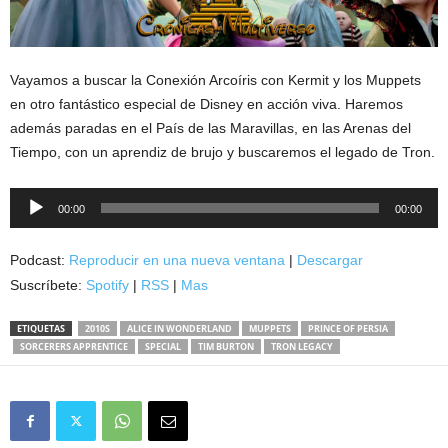
Vayamos a buscar la Conexión Arcoíris con Kermit y los Muppets
en otro fantástico especial de Disney en acción viva. Haremos
además paradas en el País de las Maravillas, en las Arenas del
Tiempo, con un aprendiz de brujo y buscaremos el legado de Tron.
Reproductor
00:00
00:00
de
audio
Podcast:
Reproducir en una nueva ventana
|
Descargar
Suscríbete:
Spotify
|
RSS
|
Mas
ETIQUETAS
2010S
ALICE IN WONDERLAND
MUPPETS
PRINCE OF PERSIA
SORCERERS APPRENTICE
SPECIAL
TIM BURTON
TRON LEGACY