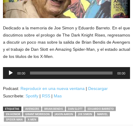
Dedicado a la memoria de Joe Simon y Eduardo Barreto. En el que
discutimos sobre el prologo de The Dark Knight Rises, regresamos
a discutir un poco mas sobre la salida de Brian Bendis de Avengers
y el trabajo de Dan Slott en Amazing Spider-Man, y el estado actual
de los titulos de los X-Men.
Reproductor
00:00
00:00
de
audio
Podcast:
Reproducir en una nueva ventana
|
Descargar
Suscríbete:
Spotify
|
RSS
|
Mas
ETIQUETAS
AVENGERS
BRIAN BENDIS
DAN SLOTT
EDUARDO BARRETO
EN HONOR
GRANT MORRISON
JASON AARON
JOE SIMON
MARVEL
SPIDER-MAN
X-MEN