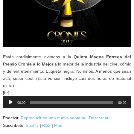
Están cordialmente invitados a la
Quinta Magna Entrega del
Premio Cronie a lo Mejor
a lo mejor de la industria del cine, cómic
y del entretenimiento. Etiqueta negra. No niños. A menos que sean
acá, súper cool. (Esta version incluye casi dos horas de material
extra)
[br]
Reproductor
00:00
00:00
de
audio
Podcast:
Reproducir en una nueva ventana
|
Descargar
Suscríbete:
Spotify
|
RSS
|
Mas