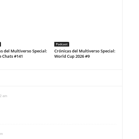
Podcast
s del Multiverso Special:
Crónicas del Multiverso Special:
e Chats #141
World Cup 2026 #9
42 am
am