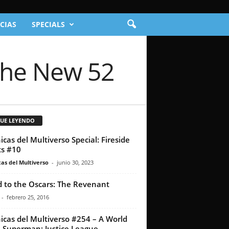
CIAS
SPECIALS
 The New 52
GUE LEYENDO
icas del Multiverso Special: Fireside
s #10
as del Multiverso
-
junio 30, 2023
 to the Oscars: The Revenant
-
febrero 25, 2016
icas del Multiverso #254 – A World
 Superman: Justice League