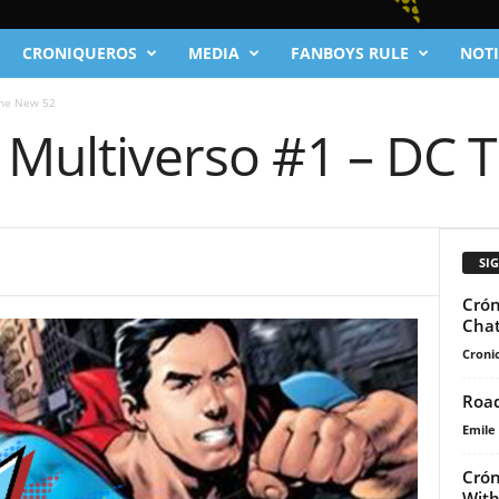
CRONIQUEROS
MEDIA
FANBOYS RULE
NOTI
The New 52
l Multiverso #1 – DC
SI
Crón
Chat
Cronic
Road
Emile
Crón
With