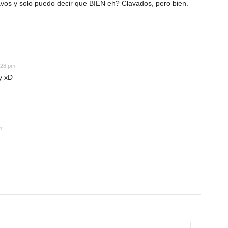
vos y solo puedo decir que BIEN eh? Clavados, pero bien.
:28 pm
y xD
m