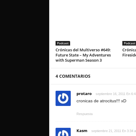
Podcast
Podcast
Crónicas del Multiverso #649:
Crónica
Future State – My Adventures
Firesid
with Superman Season 3
4 COMENTARIOS
protaro
septiembre 16, 2011 En 6:
cronicas de atrocitus!!! xD
Respuesta
Kasm
septiembre 21, 2011 En 3:34 