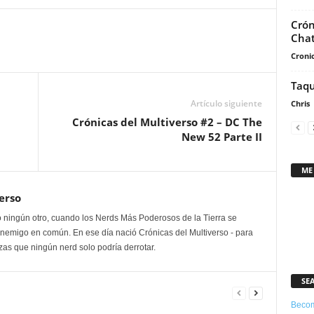
aumentar
Crón
o
Chat
disminuir
Cronic
el
volumen.
Taqu
Artículo siguiente
Chris
Crónicas del Multiverso #2 – DC The
New 52 Parte II
ME
erso
 ningún otro, cuando los Nerds Más Poderosos de la Tierra se
enemigo en común. En ese día nació Crónicas del Multiverso - para
as que ningún nerd solo podría derrotar.
SE
Becom