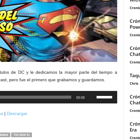
Cronic
Crón
Pow
Cronic
Crón
Chat
Cronic
tulos de DC y le dedicamos la mayor parte del tiempo a
Taqu
cast, pero fue el primero que grabamos y guardamos.
Chris
Utiliza
Crón
00:00
Chat
las
teclas
Cronic
na
|
Descargar
de
Crón
flecha
Era
arriba/abajo
ERMAN
THE NEW 52
Cronic
para