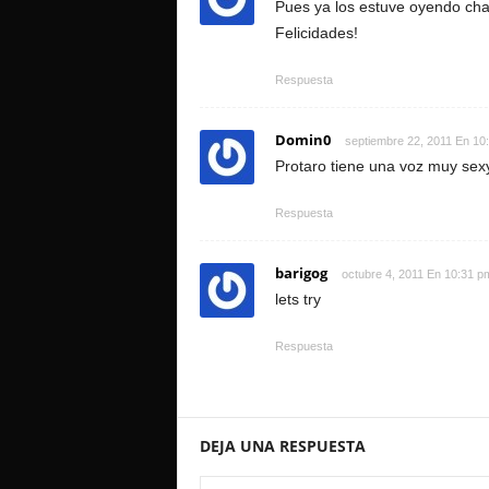
Pues ya los estuve oyendo cha
Felicidades!
Respuesta
Domin0
septiembre 22, 2011 En 10
Protaro tiene una voz muy sex
Respuesta
barigog
octubre 4, 2011 En 10:31 p
lets try
Respuesta
DEJA UNA RESPUESTA