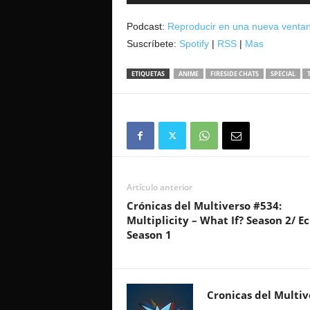
de
audio
Podcast:
Reproducir en una nueva venta
Suscríbete:
Spotify
|
RSS
|
Mas
ETIQUETAS
ANIME
FIRESIDE CHATS
SPECIAL
Artículo anterior
Crónicas del Multiverso #534:
Multiplicity – What If? Season 2/ E
Season 1
Cronicas del Multiv