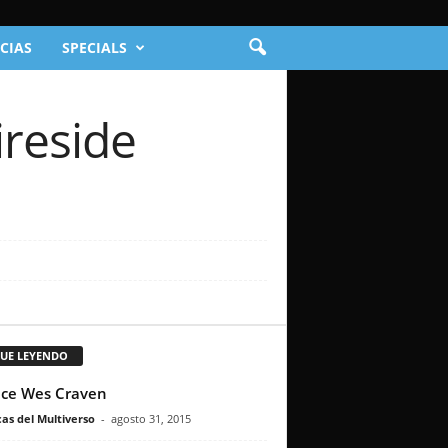
CIAS
SPECIALS
ireside
GUE LEYENDO
ece Wes Craven
as del Multiverso
-
agosto 31, 2015