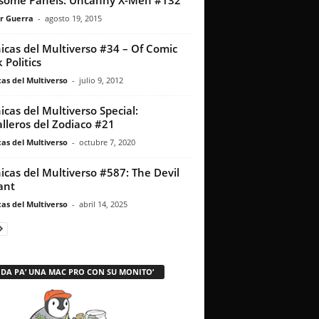
some Panels: Uncanny X-Men #132
r Guerra
-
agosto 19, 2015
icas del Multiverso #34 – Of Comic
 Politics
as del Multiverso
-
julio 9, 2012
icas del Multiverso Special:
lleros del Zodiaco #21
as del Multiverso
-
octubre 7, 2020
icas del Multiverso #587: The Devil
lant
as del Multiverso
-
abril 14, 2025
 DA PA’ UNA MAC PRO CON SU MONITO’