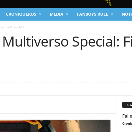
CRONIQUEROS
MEDIA
FANBOYS RULE
NOTI
ireside Chats #31
 Multiverso Special: F
SI
Fall
Cronic