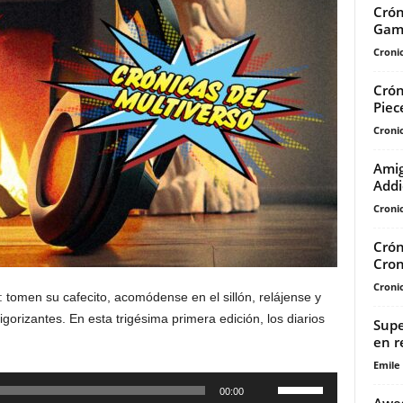
Crón
Gami
Cronic
Crón
Piec
Cronic
Amig
Addi
Cronic
Crón
Cron
Cronic
 tomen su cafecito, acomódense en el sillón, relájense y
igorizantes. En esta trigésima primera edición, los diarios
Supe
en r
Emile
Utiliza
00:00