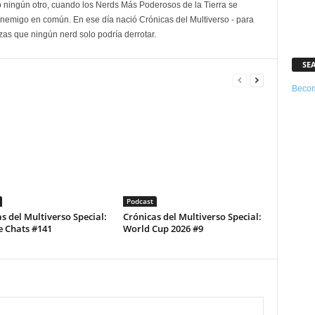
 ningún otro, cuando los Nerds Más Poderosos de la Tierra se
enemigo en común. En ese día nació Crónicas del Multiverso - para
as que ningún nerd solo podría derrotar.
SE
Becom
Podcast
s del Multiverso Special:
Crónicas del Multiverso Special:
e Chats #141
World Cup 2026 #9