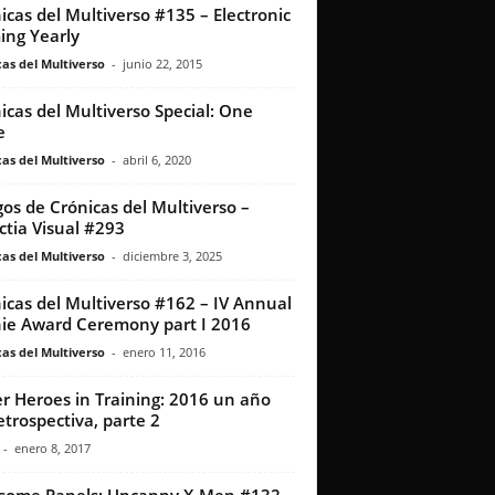
icas del Multiverso #135 – Electronic
ng Yearly
as del Multiverso
-
junio 22, 2015
icas del Multiverso Special: One
e
as del Multiverso
-
abril 6, 2020
os de Crónicas del Multiverso –
ctia Visual #293
as del Multiverso
-
diciembre 3, 2025
icas del Multiverso #162 – IV Annual
ie Award Ceremony part I 2016
as del Multiverso
-
enero 11, 2016
r Heroes in Training: 2016 un año
etrospectiva, parte 2
-
enero 8, 2017