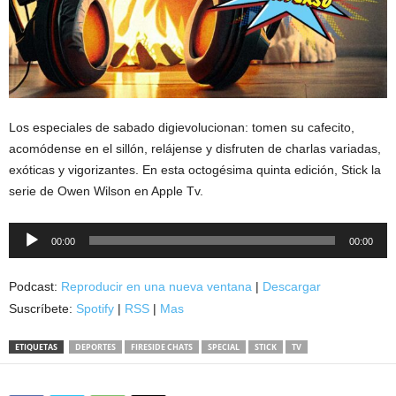
Los especiales de sabado digievolucionan: tomen su cafecito,
acomódense en el sillón, relájense y disfruten de charlas variadas,
exóticas y vigorizantes. En esta octogésima quinta edición, Stick la
serie de Owen Wilson en Apple Tv.
Reproductor
00:00
00:00
de
audio
Podcast:
Reproducir en una nueva ventana
|
Descargar
Suscríbete:
Spotify
|
RSS
|
Mas
ETIQUETAS
DEPORTES
FIRESIDE CHATS
SPECIAL
STICK
TV