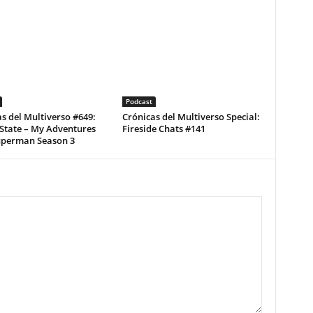
Podcast
s del Multiverso #649:
Crónicas del Multiverso Special:
State – My Adventures
Fireside Chats #141
uperman Season 3