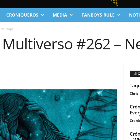
CRONIQUEROS
MEDIA
FANBOYS RULE
NOTI
erd Shape
l Multiverso #262 – 
SI
Taqu
Chris
Crón
Ever
Cronic
Crón
– Wh