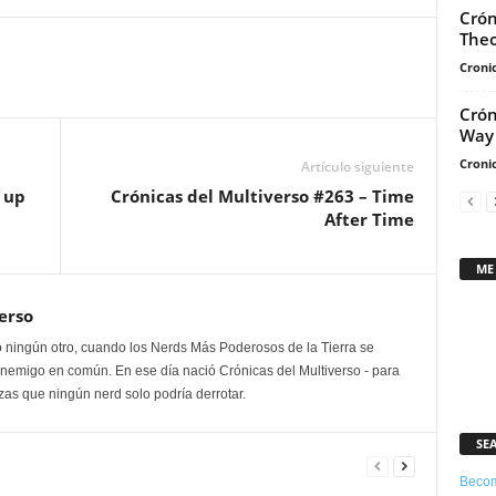
para
Crón
aumentar
Theo
o
Cronic
disminuir
el
Crón
Way
volumen.
Cronic
Artículo siguiente
 up
Crónicas del Multiverso #263 – Time
After Time
ME
erso
 ningún otro, cuando los Nerds Más Poderosos de la Tierra se
enemigo en común. En ese día nació Crónicas del Multiverso - para
as que ningún nerd solo podría derrotar.
SE
Becom