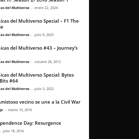
as del Multiverso
-
enero 22, 2024
icas del Multiverso Special – F1 The
ie
as del Multiverso
-
julio 9, 2025
icas del Multiverso #43 – Journey’s
as del Multiverso
-
octubre 26, 2012
icas del Multiverso Special: Bytes
Bits #64
as del Multiverso
-
julio 3, 2022
mistoso vecino se une a la Civil War
ge
-
marzo 10, 2016
pendence Day: Resurgence
-
julio 18, 2016