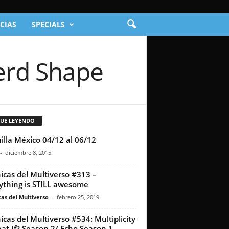
CIAS
SPECIALS
Nerd Shape
GUE LEYENDO
illa México 04/12 al 06/12
-
diciembre 8, 2015
icas del Multiverso #313 –
ything is STILL awesome
as del Multiverso
-
febrero 25, 2019
icas del Multiverso #534: Multiplicity
at If? Season 2/ Echo Season 1