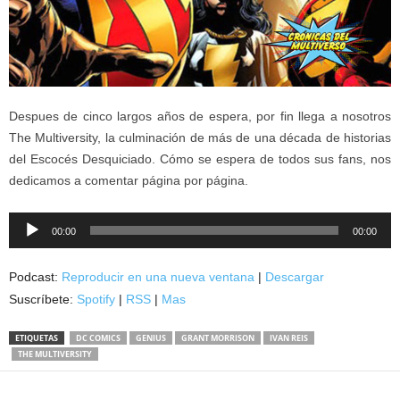
Despues de cinco largos años de espera, por fin llega a nosotros
The Multiversity, la culminación de más de una década de historias
del Escocés Desquiciado. Cómo se espera de todos sus fans, nos
dedicamos a comentar página por página.
Reproductor
00:00
00:00
de
audio
Podcast:
Reproducir en una nueva ventana
|
Descargar
Suscríbete:
Spotify
|
RSS
|
Mas
ETIQUETAS
DC COMICS
GENIUS
GRANT MORRISON
IVAN REIS
THE MULTIVERSITY