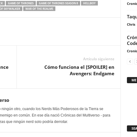
arriba/abajo
Cronic
CK
GAME OF THRONES
GAME OF THRONES SEASON 8
HELLBOY
para
 OF SKYWALKER
WAR OF THE REALMS
aumentar
Taqu
o
Chris
disminuir
Crón
el
Cod
volumen.
Cronic
Artículo siguiente
ence
Cómo funciona el [SPOILER] en
Avengers: Endgame
ME
erso
 ningún otro, cuando los Nerds Más Poderosos de la Tierra se
enemigo en común. En ese día nació Crónicas del Multiverso - para
as que ningún nerd solo podría derrotar.
SE