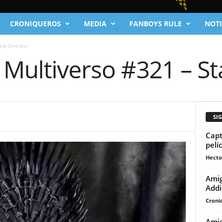
CRONIQUEROS
MEDIA
FANBOYS RULE
NOTI
ark Contrast
 Multiverso #321 – St
SI
Capt
pelí
Hecto
Amig
Addi
Cronic
Amig