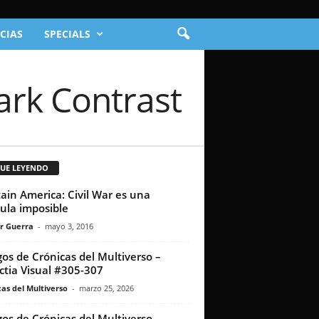
CIAS
SPECIALS
ark Contrast
GUE LEYENDO
ain America: Civil War es una
cula imposible
r Guerra
-
mayo 3, 2016
os de Crónicas del Multiverso –
ctia Visual #305-307
as del Multiverso
-
marzo 25, 2026
os de Crónicas del Multiverso –