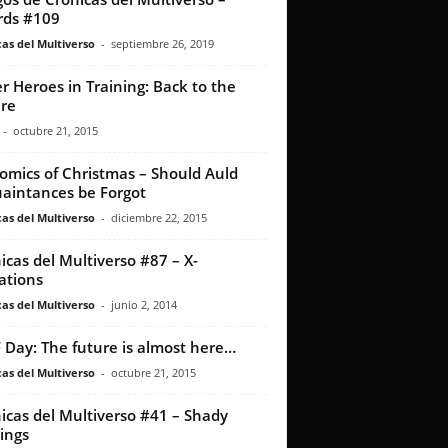
rds #109
as del Multiverso
-
septiembre 26, 2019
r Heroes in Training: Back to the
re
-
octubre 21, 2015
omics of Christmas – Should Auld
aintances be Forgot
as del Multiverso
-
diciembre 22, 2015
icas del Multiverso #87 – X-
ations
as del Multiverso
-
junio 2, 2014
 Day: The future is almost here…
as del Multiverso
-
octubre 21, 2015
icas del Multiverso #41 – Shady
ings