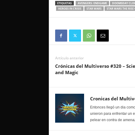
ETIQUETAS
AVENGERS: ENDGAME
DOOMSDAY CLO
HEROES IN CRISIS
STAR WARS
STAR WARS THE RISE
Artículo anterior
Crónicas del Multiverso #320 – Sci
and Magic
Cronicas del Multiv
Entonces llegó un dia como
unieron para enfrentar un 
pelear en contra de amenaz