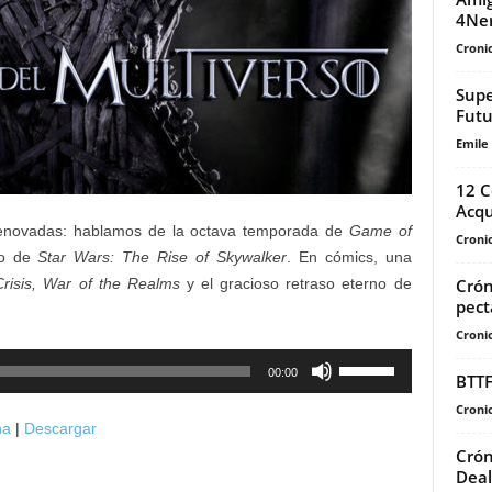
4Ne
Cronic
Supe
Futu
Emile
12 C
Acqu
renovadas: hablamos de la octava temporada de
Game of
Cronic
to de
Star Wars: The Rise of Skywalker
. En cómics, una
Crón
Crisis, War of the Realms
y el gracioso retraso eterno de
pect
Cronic
Utiliza
00:00
BTTF
las
Cronic
teclas
na
|
Descargar
de
Crón
flecha
Deal