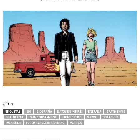
#Yun
ETIQUETAS
101
BIOGRAFÍA
DATOS DE INTERÉS
ENTRADA
GARTH ENNIS
HELLBLAZER
JOHN CONSTANTINE
JUDGE DREDD
MARVEL
PREACHER
PUNISHER
SUPER HEROES IN TRAINING
VERTIGO