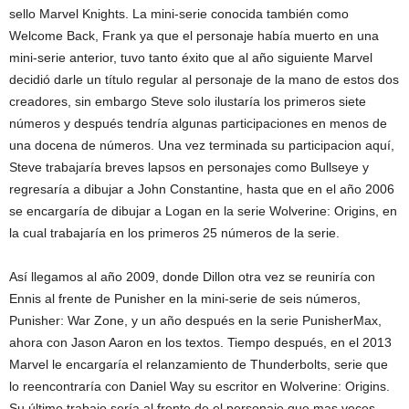
sello Marvel Knights. La mini-serie conocida también como
Welcome Back, Frank ya que el personaje había muerto en una
mini-serie anterior, tuvo tanto éxito que al año siguiente Marvel
decidió darle un título regular al personaje de la mano de estos dos
creadores, sin embargo Steve solo ilustaría los primeros siete
números y después tendría algunas participaciones en menos de
una docena de números. Una vez terminada su participacion aquí,
Steve trabajaría breves lapsos en personajes como Bullseye y
regresaría a dibujar a John Constantine, hasta que en el año 2006
se encargaría de dibujar a Logan en la serie Wolverine: Origins, en
la cual trabajaría en los primeros 25 números de la serie.
Así llegamos al año 2009, donde Dillon otra vez se reuniría con
Ennis al frente de Punisher en la mini-serie de seis números,
Punisher: War Zone, y un año después en la serie PunisherMax,
ahora con Jason Aaron en los textos. Tiempo después, en el 2013
Marvel le encargaría el relanzamiento de Thunderbolts, serie que
lo reencontraría con Daniel Way su escritor en Wolverine: Origins.
Su último trabajo sería al frente de el personaje que mas veces