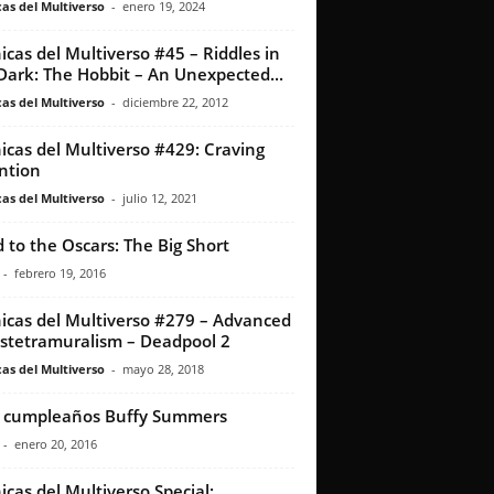
as del Multiverso
-
enero 19, 2024
icas del Multiverso #45 – Riddles in
Dark: The Hobbit – An Unexpected...
as del Multiverso
-
diciembre 22, 2012
icas del Multiverso #429: Craving
ntion
as del Multiverso
-
julio 12, 2021
 to the Oscars: The Big Short
-
febrero 19, 2016
icas del Multiverso #279 – Advanced
stetramuralism – Deadpool 2
as del Multiverso
-
mayo 28, 2018
z cumpleaños Buffy Summers
-
enero 20, 2016
icas del Multiverso Special: