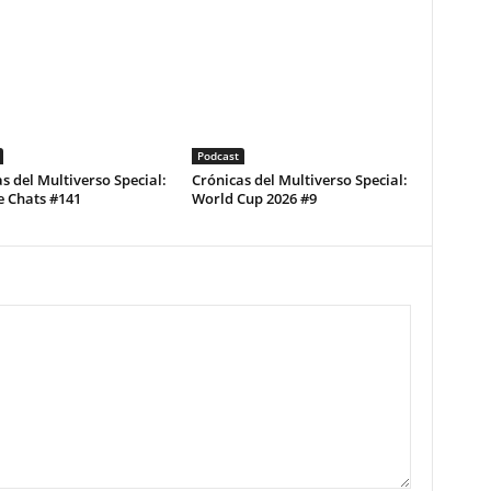
Podcast
s del Multiverso Special:
Crónicas del Multiverso Special:
e Chats #141
World Cup 2026 #9