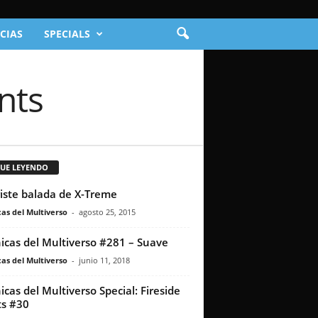
CIAS
SPECIALS
nts
GUE LEYENDO
riste balada de X-Treme
as del Multiverso
-
agosto 25, 2015
icas del Multiverso #281 – Suave
as del Multiverso
-
junio 11, 2018
icas del Multiverso Special: Fireside
s #30