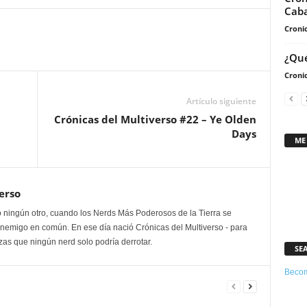
Caba
aumentar
Cronic
o
disminuir
¿Qué
el
Cronic
volumen.
Artículo siguiente
Crónicas del Multiverso #22 – Ye Olden
Days
ME
erso
 ningún otro, cuando los Nerds Más Poderosos de la Tierra se
enemigo en común. En ese día nació Crónicas del Multiverso - para
as que ningún nerd solo podría derrotar.
SE
Becom