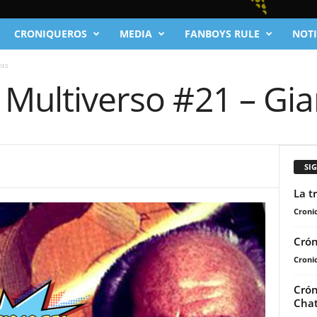
CRONIQUEROS
MEDIA
FANBOYS RULE
NOTI
nts
 Multiverso #21 – Gia
SI
La t
Cronic
Crón
Cronic
Crón
Chat