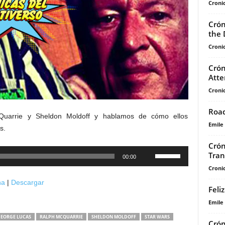
Cronic
Crón
the 
Cronic
Crón
Atte
Cronic
Road
uarrie y Sheldon Moldoff y hablamos de cómo ellos
Emile
s.
Crón
Utiliza
Tran
00:00
las
Cronic
teclas
na
|
Descargar
de
Feli
flecha
Emile
arriba/abajo
EORGE LUCAS
RALPH MCQUARRIE
SHELDON MOLDOFF
STAR WARS
Crón
para