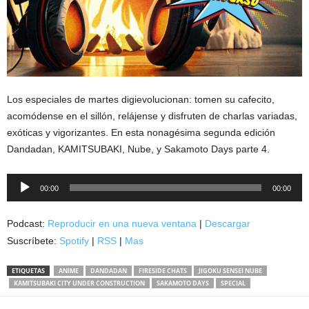
Los especiales de martes digievolucionan: tomen su cafecito,
acomódense en el sillón, relájense y disfruten de charlas variadas,
exóticas y vigorizantes. En esta nonagésima segunda edición
Dandadan, KAMITSUBAKI, Nube, y Sakamoto Days parte 4.
Reproductor
00:00
00:00
de
audio
Podcast:
Reproducir en una nueva ventana
|
Descargar
Suscríbete:
Spotify
|
RSS
|
Mas
ETIQUETAS
ANIME
DANDADAN
FIRESIDE CHATS
JIGOKU SENSEI NUBE
KAMITSUBAKI CITY UNDER CONSTRUCTION
SAKAMOTO DAYS
SPECIAL