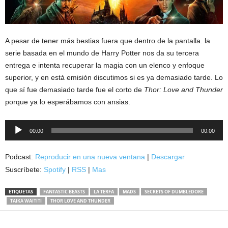
A pesar de tener más bestias fuera que dentro de la pantalla. la
serie basada en el mundo de Harry Potter nos da su tercera
entrega e intenta recuperar la magia con un elenco y enfoque
superior, y en está emisión discutimos si es ya demasiado tarde. Lo
que sí fue demasiado tarde fue el corto de
Thor: Love and Thunder
porque ya lo esperábamos con ansias.
Reproductor
00:00
00:00
de
audio
Podcast:
Reproducir en una nueva ventana
|
Descargar
Suscríbete:
Spotify
|
RSS
|
Mas
ETIQUETAS
FANTASTIC BEASTS
LA TERFA
MADS
SECRETS OF DUMBLEDORE
TAIKA WAITITI
THOR LOVE AND THUNDER