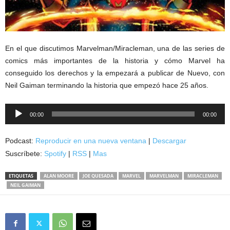
En el que discutimos Marvelman/Miracleman, una de las series de
comics más importantes de la historia y cómo Marvel ha
conseguido los derechos y la empezará a publicar de Nuevo, con
Neil Gaiman terminando la historia que empezó hace 25 años.
Reproductor
00:00
00:00
de
audio
Podcast:
Reproducir en una nueva ventana
|
Descargar
Suscríbete:
Spotify
|
RSS
|
Mas
ETIQUETAS
ALAN MOORE
JOE QUESADA
MARVEL
MARVELMAN
MIRACLEMAN
NEIL GAIMAN