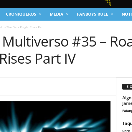
CRONIQUEROS
MEDIA
FANBOYS RULE
NOTI
 to The Dark Knight Rises Part...
 Multiverso #35 – Ro
Rises Part IV
SI
Algo
Jame
Falan
Taqu
Chris