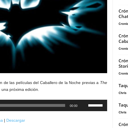
Crón
Chat
Cronic
Crón
Caba
Cronic
Crón
Stor
Cronic
n de las películas del Caballero de la Noche previas a
The
Taqu
n una próxima edición.
Chris
Utiliza
Taqu
00:00
las
Chris
teclas
na
|
Descargar
de
Crón