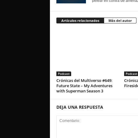
pelear en contra de amenaz
Artículos relacionados
Más del autor
Podcast
Podcast
Crónicas del Multiverso #649:
Crónica
Future State – My Adventures
Firesid
with Superman Season 3
DEJA UNA RESPUESTA