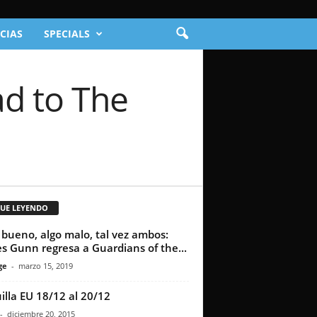
CIAS
SPECIALS
ad to The
GUE LEYENDO
 bueno, algo malo, tal vez ambos:
s Gunn regresa a Guardians of the...
ge
-
marzo 15, 2019
illa EU 18/12 al 20/12
-
diciembre 20, 2015