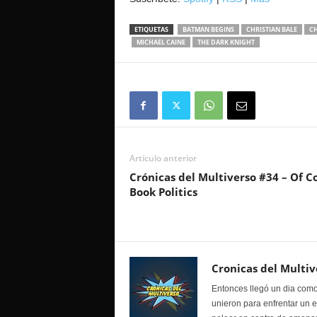
ETIQUETAS
BATMAN BEGINS
CHRISTIAN BALE
CH
MICHAEL CAINE
THE DARK KNIGHT
Artículo anterior
Crónicas del Multiverso #34 – Of C
Book Politics
Cronicas del Multiv
Entonces llegó un dia como
unieron para enfrentar un 