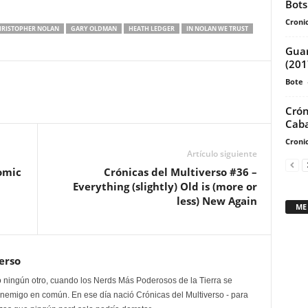
Bots
flecha
Cronic
arriba/abajo
RISTOPHER NOLAN
GARY OLDMAN
HEATH LEDGER
IN NOLAN WE TRUST
para
Guar
aumentar
(201
o
Bote
disminuir
el
Crón
volumen.
Caba
Cronic
Artículo siguiente
omic
Crónicas del Multiverso #36 –
Everything (slightly) Old is (more or
less) New Again
ME
erso
 ningún otro, cuando los Nerds Más Poderosos de la Tierra se
enemigo en común. En ese día nació Crónicas del Multiverso - para