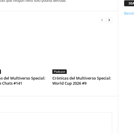
as que ningún nerd solo podría derrotar.
SE
Becom
Podcast
s del Multiverso Special:
Crónicas del Multiverso Special:
e Chats #141
World Cup 2026 #9