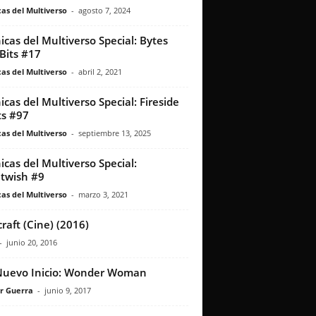
as del Multiverso
-
agosto 7, 2024
icas del Multiverso Special: Bytes
Bits #17
as del Multiverso
-
abril 2, 2021
icas del Multiverso Special: Fireside
s #97
as del Multiverso
-
septiembre 13, 2025
icas del Multiverso Special:
twish #9
as del Multiverso
-
marzo 3, 2021
raft (Cine) (2016)
-
junio 20, 2016
uevo Inicio: Wonder Woman
r Guerra
-
junio 9, 2017