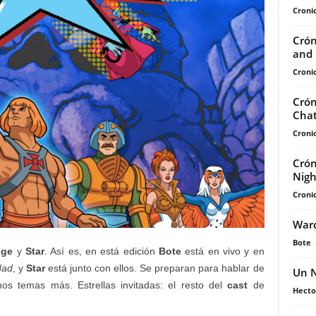
Cronic
Crón
and 
Cronic
Crón
Chat
Cronic
Crón
Nigh
Cronic
Warc
Bote
nge
y
Star
. Así es, en está edición
Bote
está en vivo y en
dad
, y
Star
está junto con ellos. Se preparan para hablar de
Un N
os temas más. Estrellas invitadas: el resto del
cast
de
Hecto