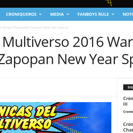
CRONIQUEROS
MEDIA
FANBOYS RULE
NOTI
rm Winter Threesome Zapopan New Year Special
l Multiverso 2016 Wa
Zapopan New Year Sp
SI
Crón
III
Cronic
Crón
Chat