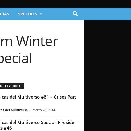
CIAS
SPECIALS
rm Winter
ecial
GUE LEYENDO
icas del Multiverso #81 – Crises Part
as del Multiverso
-
marzo 28, 2014
icas del Multiverso Special: Fireside
s #46