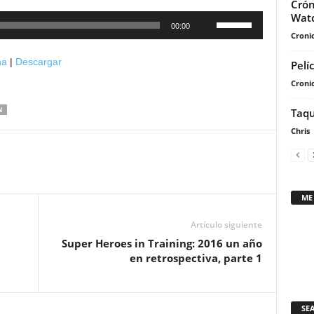
Crón
Wat
Utiliza
00:00
Cronic
las
teclas
na
|
Descargar
Pelí
de
Cronic
flecha
arriba/abajo
N
Taqu
para
Chris
aumentar
o
disminuir
el
ME
volumen.
Artículo siguiente
Super Heroes in Training: 2016 un año
en retrospectiva, parte 1
SE