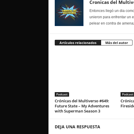
Cronicas del Multiv
Entonces llegó un dia como
unieron para enfrentar un 
pelear en contra de amenaz
Artículos relacionados
Más del autor
Podcast
Podcast
Crónicas del Multiverso #649:
Crónica
Future State – My Adventures
Firesid
with Superman Season 3
DEJA UNA RESPUESTA