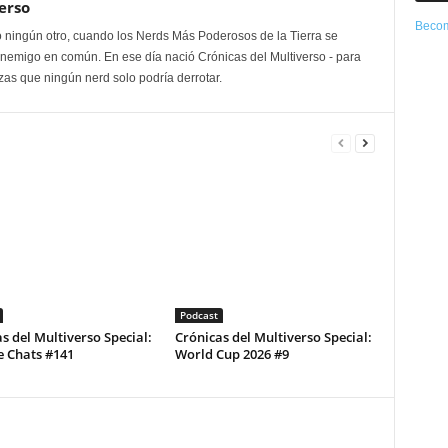
erso
Becom
 ningún otro, cuando los Nerds Más Poderosos de la Tierra se
enemigo en común. En ese día nació Crónicas del Multiverso - para
as que ningún nerd solo podría derrotar.
Podcast
s del Multiverso Special:
Crónicas del Multiverso Special:
e Chats #141
World Cup 2026 #9