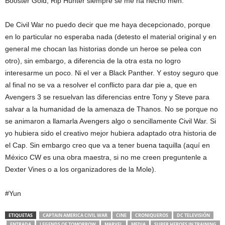
Booster Gold, Rip Hunter siempre se me ha hecho meh.
De Civil War no puedo decir que me haya decepcionado, porque
en lo particular no esperaba nada (detesto el material original y en
general me chocan las historias donde un heroe se pelea con
otro), sin embargo, a diferencia de la otra esta no logro
interesarme un poco. Ni el ver a Black Panther. Y estoy seguro que
al final no se va a resolver el conflicto para dar pie a, que en
Avengers 3 se resuelvan las diferencias entre Tony y Steve para
salvar a la humanidad de la amenaza de Thanos. No se porque no
se animaron a llamarla Avengers algo o sencillamente Civil War. Si
yo hubiera sido el creativo mejor hubiera adaptado otra historia de
el Cap. Sin embargo creo que va a tener buena taquilla (aquí en
México CW es una obra maestra, si no me creen preguntenle a
Dexter Vines o a los organizadores de la Mole).
#Yun
ETIQUETAS
CAPTAIN AMERICA CIVIL WAR
CINE
CRONIQUEROS
DC TELEVISIÓN
ENTRADA
LEGENDS OF TOMORROW
MARVEL
MEDIA
SUPER HEROES IN TRAINING