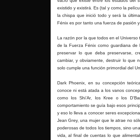
vacío que existe entre los estados del s
existido y existirá. Es (tal y como la pe
la chispa que inició todo y será la últi
Fénix es por tanto una fuerza de pasión 
La razón por la que todos en el Universo 
de la Fuerza Fénix como guardiana de la
preservar lo que deba preservarse, cre
cambiar, y obviamente, destruir lo que 
solo cumple una función primordial del U
Dark Phoenix, en su concepción teóric
conoce ni está atada a los vanos conce
como los Shi’Ar, los Kree o los D’B
comportamiento se guía bajo esos principi
y eso lo lleva a conocer seres excepciona
Jean Grey, una mujer que le atrae no sól
poderosas de todos los tiempos, sino una
vida, al final de cuentas lo que aliment