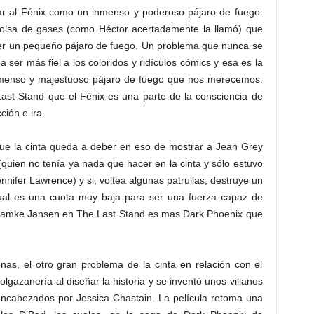
ar al Fénix como un inmenso y poderoso pájaro de fuego.
olsa de gases (como Héctor acertadamente la llamó) que
 ser un pequeño pájaro de fuego. Un problema que nunca se
 ser más fiel a los coloridos y ridículos cómics y esa es la
nmenso y majestuoso pájaro de fuego que nos merecemos.
Last Stand que el Fénix es una parte de la consciencia de
cción e ira.
que la cinta queda a deber en eso de mostrar a Jean Grey
quien no tenía ya nada que hacer en la cinta y sólo estuvo
nifer Lawrence) y si, voltea algunas patrullas, destruye un
cual es una cuota muy baja para ser una fuerza capaz de
 Famke Jansen en The Last Stand es mas Dark Phoenix que
nas, el otro gran problema de la cinta en relación con el
gazanería al diseñar la historia y se inventó unos villanos
encabezados por Jessica Chastain. La película retoma una