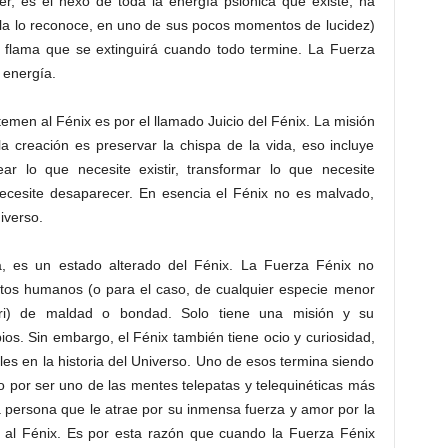
er, es el nexo de toda la energía psiónica que existe, ha
lícula lo reconoce, en uno de sus pocos momentos de lucidez)
ma flama que se extinguirá cuando todo termine. La Fuerza
y energía.
temen al Fénix es por el llamado Juicio del Fénix. La misión
 creación es preservar la chispa de la vida, eso incluye
ar lo que necesite existir, transformar lo que necesite
necesite desaparecer. En esencia el Fénix no es malvado,
niverso.
a, es un estado alterado del Fénix. La Fuerza Fénix no
ptos humanos (o para el caso, de cualquier especie menor
ari) de maldad o bondad. Solo tiene una misión y su
os. Sin embargo, el Fénix también tiene ocio y curiosidad,
les en la historia del Universo. Uno de esos termina siendo
o por ser uno de las mentes telepatas y telequinéticas más
 persona que le atrae por su inmensa fuerza y amor por la
al al Fénix. Es por esta razón que cuando la Fuerza Fénix