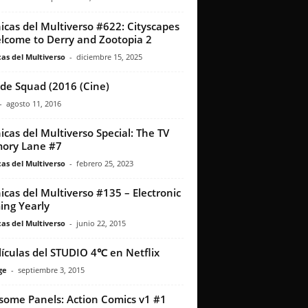
icas del Multiverso #622: Cityscapes
lcome to Derry and Zootopia 2
as del Multiverso
-
diciembre 15, 2025
ide Squad (2016 (Cine)
-
agosto 11, 2016
icas del Multiverso Special: The TV
ory Lane #7
as del Multiverso
-
febrero 25, 2023
icas del Multiverso #135 – Electronic
ng Yearly
as del Multiverso
-
junio 22, 2015
lículas del STUDIO 4℃ en Netflix
ge
-
septiembre 3, 2015
ome Panels: Action Comics v1 #1