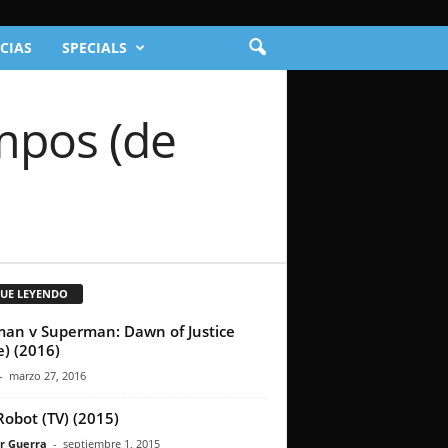
CIAS
SPECIALS
empos (de
GUE LEYENDO
an v Superman: Dawn of Justice
e) (2016)
-
marzo 27, 2016
Robot (TV) (2015)
r Guerra
-
septiembre 1, 2015