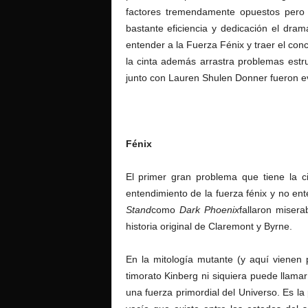
factores tremendamente opuestos pero q
bastante eficiencia y dedicación el dr
entender a la Fuerza Fénix y traer el con
la cinta además arrastra problemas estr
junto con Lauren Shulen Donner fueron e
Fénix
El primer gran problema que tiene la ci
entendimiento de la fuerza fénix y no en
Stand
como
Dark Phoenix
fallaron miser
historia original de Claremont y Byrne.
En la mitología mutante (y aquí vienen 
timorato Kinberg ni siquiera puede llama
una fuerza primordial del Universo. Es la