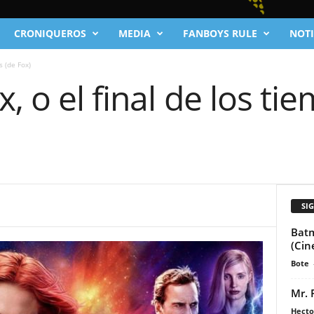
CRONIQUEROS
MEDIA
FANBOYS RULE
NOTI
s (de Fox)
, o el final de los ti
SI
Batm
(Cin
Bote
Mr. 
Hecto