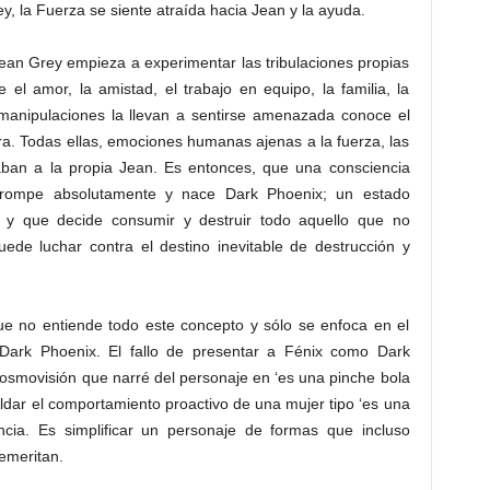
y, la Fuerza se siente atraída hacia Jean y la ayuda.
ean Grey empieza a experimentar las tribulaciones propias
el amor, la amistad, el trabajo en equipo, la familia, la
anipulaciones la llevan a sentirse amenazada conoce el
a ira. Todas ellas, emociones humanas ajenas a la fuerza, las
ban a la propia Jean. Es entonces, que una consciencia
rrompe absolutamente y nace Dark Phoenix; un estado
 y que decide consumir y destruir todo aquello que no
ede luchar contra el destino inevitable de destrucción y
ue no entiende todo este concepto y sólo se enfoca en el
 Dark Phoenix. El fallo de presentar a Fénix como Dark
osmovisión que narré del personaje en ‘es una pinche bola
tildar el comportamiento proactivo de una mujer tipo ‘es una
ncia. Es simplificar un personaje de formas que incluso
demeritan.