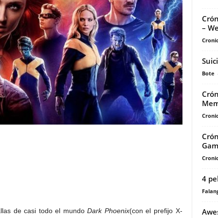
Crón
– We
Cronic
Suic
Bote
Crón
Mem
Cronic
Crón
Gami
Cronic
4 pe
Falan
Awes
allas de casi todo el mundo
Dark Phoenix
(con el prefijo X-