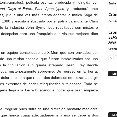
rnacionales), película escrita, producida y dirigida por
Emile
and
,
Days of Future Past
,
Apocalypse
, y productor/mente
Crón
ss
) y que una vez más intenta adaptar la mítica Saga de
Cronic
1980 y escrita e ilustrada por el patriarca mutante Chris
de la industria John Byrne. Los resultados son mixtos o
Crón
 decepción para una franquicia que vio sus mejores días
SEAS
Awa
Cronic
a un equipo consolidado de X-Men que son enviados por
 de una misión espacial que fueron inmovilizados por una
 la tripulación aun queda atrapado, Jean Grey decide
 cual misteriosamente sobrevive. De regreso en la Tierra,
ME
 dolor debido a que recuerdos dolorosos empiezan a surgir
es extremos de poder telequinético y telepático. Todo se
ena llega a la Tierra buscando el poder que Jean empieza
te irregular pues sufre de una dirección bastante mediocre
SE
n que nunca cuaja adecuadamente y eso se debe a dos