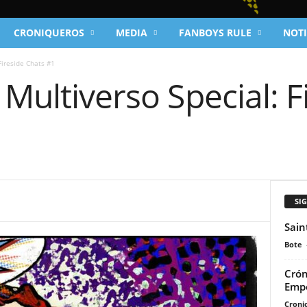
CRONIQUEROS
MEDIA
FANBOYS RULE
NOTI
Fireside Chats #1
 Multiverso Special: F
SI
Sain
Bote
Crón
Emp
Cronic