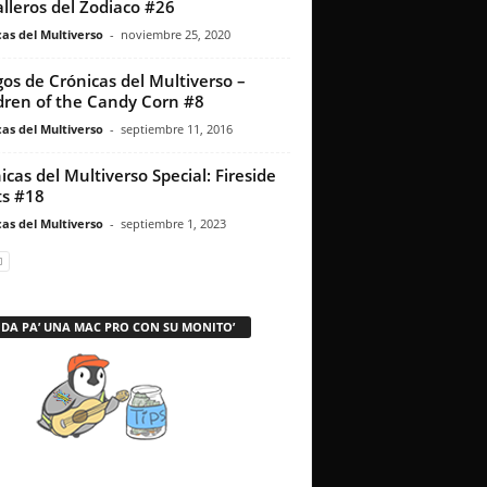
lleros del Zodiaco #26
as del Multiverso
-
noviembre 25, 2020
os de Crónicas del Multiverso –
dren of the Candy Corn #8
as del Multiverso
-
septiembre 11, 2016
icas del Multiverso Special: Fireside
s #18
as del Multiverso
-
septiembre 1, 2023
 DA PA’ UNA MAC PRO CON SU MONITO’