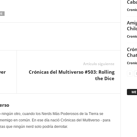
Caba
flecha
Cronic
arriba/abajo
E
para
Amig
aumentar
Chil
o
Cronic
disminuir
el
Crón
Chat
volumen.
Cronic
Artículo siguiente
wer
Crónicas del Multiverso #503: Rolling
the Dice
ME
erso
 ningún otro, cuando los Nerds Más Poderosos de la Tierra se
enemigo en común. En ese día nació Crónicas del Multiverso - para
as que ningún nerd solo podría derrotar.