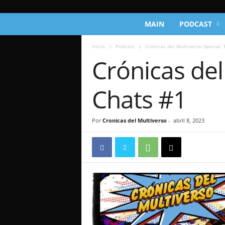
C
MAIN
PODCAST
r
ó
Inicio
Podcast
Crónicas del Multiverso Special: 
n
Crónicas del
i
c
a
Chats #1
s
d
e
Por
Cronicas del Multiverso
-
abril 8, 2023
l
M
u
l
t
i
v
e
r
s