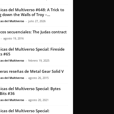
icas del Multiverso #648: A Trick to
g down the Walls of Troy –...
as del Multiverso
-
julio 27, 2026
icos secuenciales: The Judas contract
-
agosto 19, 2016
icas del Multiverso Special: Fireside
s #65
as del Multiverso
-
febrero 19, 2025
eras reseñas de Metal Gear Solid V
as del Multiverso
-
agosto 26, 2015
icas del Multiverso Special: Bytes
Bits #36
as del Multiverso
-
agosto 20, 2021
icas del Multiverso Special: