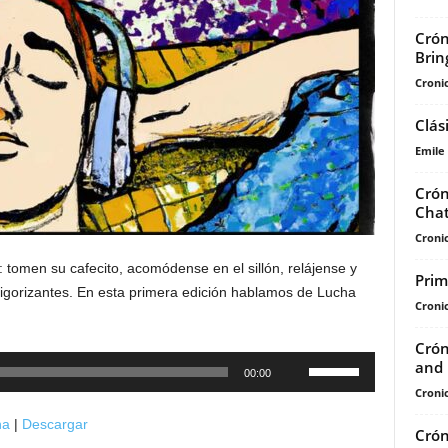
Crón
Brin
Cronic
Clás
Emile
Crón
Chat
Cronic
 tomen su cafecito, acomódense en el sillón, relájense y
Prim
 vigorizantes. En esta primera edición hablamos de Lucha
Cronic
Crón
Utiliza
and 
00:00
las
Cronic
teclas
na
|
Descargar
Crón
de