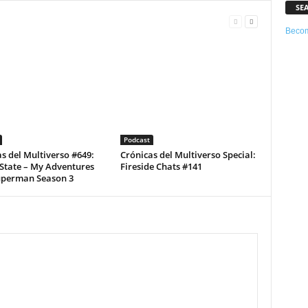
SE
Becom
Podcast
s del Multiverso #649:
Crónicas del Multiverso Special:
State – My Adventures
Fireside Chats #141
uperman Season 3