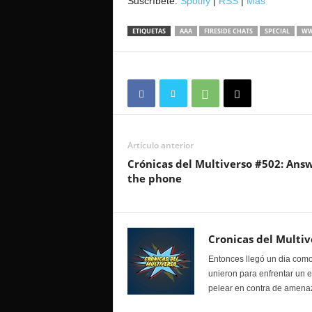
Suscríbete:
Spotify
|
RSS
|
Mas
ETIQUETAS
AAA
FIRESIDE CHATS
SPECIAL
WW
Artículo anterior
Crónicas del Multiverso #502: Ans
the phone
Cronicas del Multiv
Entonces llegó un dia como
unieron para enfrentar un 
pelear en contra de amenaz