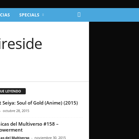
CIAS
SPECIALS
ireside
GUE LEYENDO
t Seiya: Soul of Gold (Anime) (2015)
-
octubre 28, 2015
icas del Multiverso #158 –
owerment
as del Multiverso
-
noviembre 30, 2015