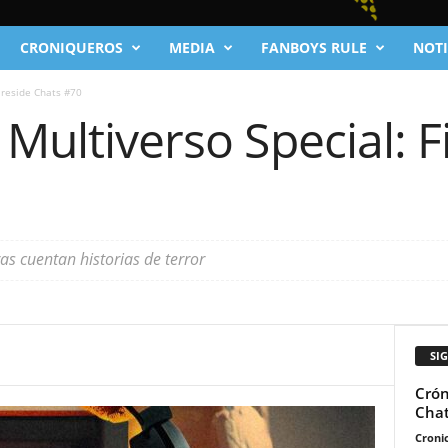
CRONIQUEROS
MEDIA
FANBOYS RULE
NOTI
ireside Chats #70
 Multiverso Special: F
s cuentan historias de terror
SI
Crón
Chat
Cronic