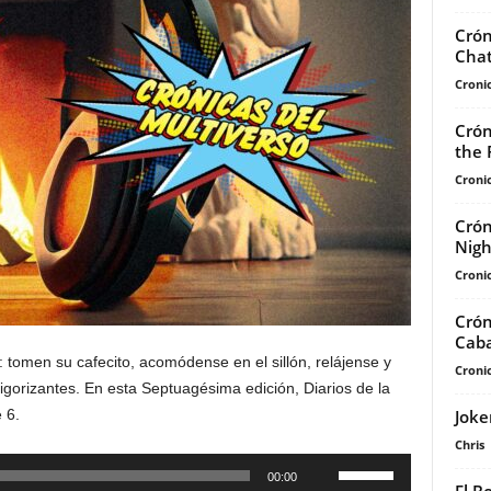
Crón
Chat
Cronic
Crón
the 
Cronic
Crón
Nigh
Cronic
Crón
Caba
 tomen su cafecito, acomódense en el sillón, relájense y
Cronic
vigorizantes. En esta Septuagésima edición, Diarios de la
Joke
 6.
Chris
Utiliza
00:00