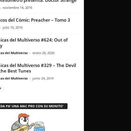
otesómetro presenta: Doctor Strange
-
noviembre 14, 2016
icos del Cómic: Preacher – Tomo 3
-
julio 10, 2016
icas del Multiverso #624: Out of
y
as del Multiverso
-
enero 26, 2026
icas del Multiverso #329 – The Devil
the Best Tunes
as del Multiverso
-
junio 24, 2019
 DA PA’ UNA MAC PRO CON SU MONITO’