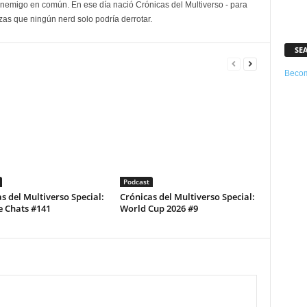
enemigo en común. En ese día nació Crónicas del Multiverso - para
as que ningún nerd solo podría derrotar.
SE
Becom
Podcast
s del Multiverso Special:
Crónicas del Multiverso Special:
e Chats #141
World Cup 2026 #9