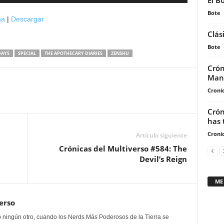
El B
las
teclas
Bote
na
|
Descargar
de
Clás
flecha
Bote
arriba/abajo
DAYS
SPECIAL
THE APOTHECARY DIARIES
ZENSHU
para
Crón
aumentar
Man
o
Cronic
disminuir
el
Crón
has 
volumen.
Cronic
Artículo siguiente
Crónicas del Multiverso #584: The
Devil’s Reign
ME
erso
 ningún otro, cuando los Nerds Más Poderosos de la Tierra se