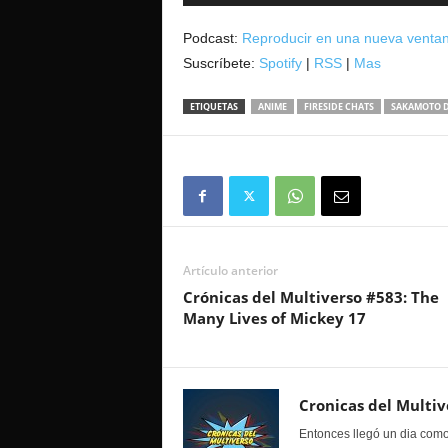
de
audio
Podcast:
Reproducir en una nueva venta
Suscríbete:
Spotify
|
RSS
|
Mas
ETIQUETAS
ANIME
FIRESIDE CHATS
SAKAMOTO 
Artículo anterior
Crónicas del Multiverso #583: The
Many Lives of Mickey 17
Cronicas del Multiv
Entonces llegó un dia como