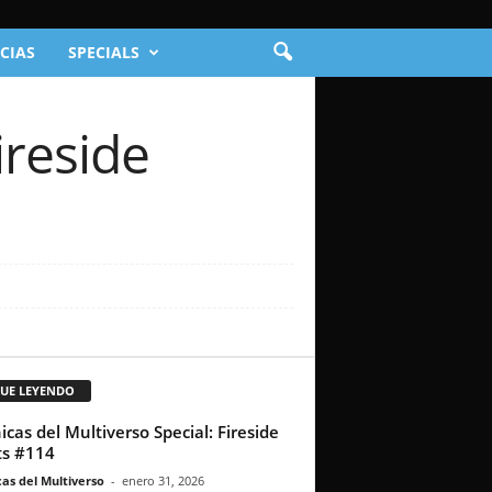
CIAS
SPECIALS
ireside
GUE LEYENDO
icas del Multiverso Special: Fireside
s #114
as del Multiverso
-
enero 31, 2026