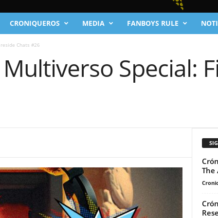
CRONIQUEROS
MEDIA
FANBOYS RULE
NOTI
ireside Chats #26
 Multiverso Special: F
SI
Crón
The 
Cronic
Crón
Rese