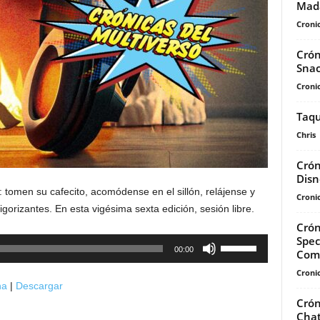
Mad
Cronic
Crón
Sna
Cronic
Taqu
Chris
Crón
Disn
 tomen su cafecito, acomódense en el sillón, relájense y
Cronic
igorizantes. En esta vigésima sexta edición, sesión libre.
Crón
Spec
Utiliza
00:00
Com
las
Cronic
teclas
na
|
Descargar
de
Crón
flecha
Chat