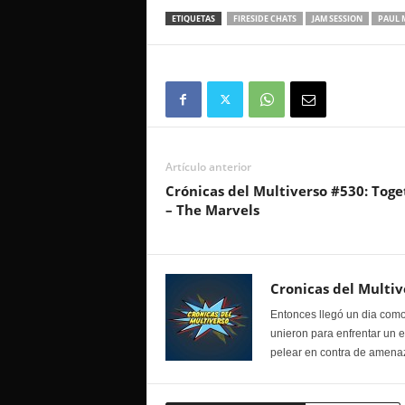
ETIQUETAS
FIRESIDE CHATS
JAM SESSION
PAUL 
Artículo anterior
Crónicas del Multiverso #530: Toge
– The Marvels
Cronicas del Multiv
Entonces llegó un dia como
unieron para enfrentar un 
pelear en contra de amenaz