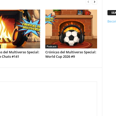
SE
Becom
Podcast
s del Multiverso Special:
Crónicas del Multiverso Special:
e Chats #141
World Cup 2026 #9