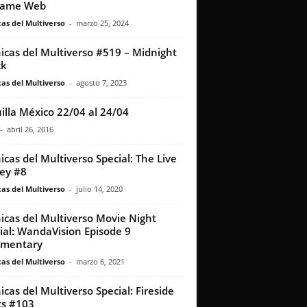
ame Web
as del Multiverso
-
marzo 25, 2024
icas del Multiverso #519 – Midnight
ck
as del Multiverso
-
agosto 7, 2023
illa México 22/04 al 24/04
-
abril 26, 2016
icas del Multiverso Special: The Live
ey #8
as del Multiverso
-
julio 14, 2020
icas del Multiverso Movie Night
ial: WandaVision Episode 9
mentary
as del Multiverso
-
marzo 6, 2021
icas del Multiverso Special: Fireside
s #103