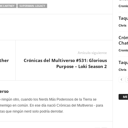
arriba/abajo
Cronic
MCCARTNEY
SUPERMAN: LEGACY
para
aumentar
Taqu
o
Chris
disminuir
Crón
el
Chat
volumen.
Cronic
Artículo siguiente
ther
Crónicas del Multiverso #531: Glorious
Taqu
Purpose – Loki Season 2
Chris
erso
ME
 ningún otro, cuando los Nerds Más Poderosos de la Tierra se
enemigo en común. En ese día nació Crónicas del Multiverso - para
as que ningún nerd solo podría derrotar.