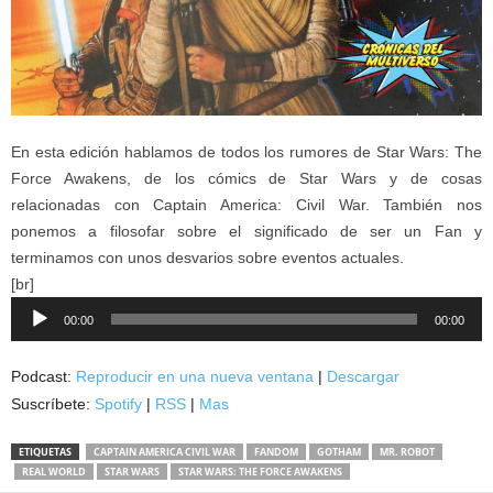
En esta edición hablamos de todos los rumores de Star Wars: The
Force Awakens, de los cómics de Star Wars y de cosas
relacionadas con Captain America: Civil War. También nos
ponemos a filosofar sobre el significado de ser un Fan y
terminamos con unos desvarios sobre eventos actuales.
[br]
Reproductor
00:00
00:00
de
audio
Podcast:
Reproducir en una nueva ventana
|
Descargar
Suscríbete:
Spotify
|
RSS
|
Mas
ETIQUETAS
CAPTAIN AMERICA CIVIL WAR
FANDOM
GOTHAM
MR. ROBOT
REAL WORLD
STAR WARS
STAR WARS: THE FORCE AWAKENS