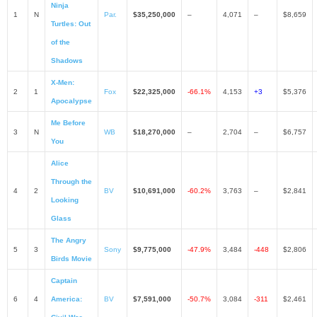
Ninja
1
N
Par.
$35,250,000
–
4,071
–
$8,659
Turtles: Out
of the
Shadows
X-Men:
2
1
Fox
$22,325,000
-66.1%
4,153
+3
$5,376
Apocalypse
Me Before
3
N
WB
$18,270,000
–
2,704
–
$6,757
You
Alice
Through the
4
2
BV
$10,691,000
-60.2%
3,763
–
$2,841
Looking
Glass
The Angry
5
3
Sony
$9,775,000
-47.9%
3,484
-448
$2,806
Birds Movie
Captain
6
4
America:
BV
$7,591,000
-50.7%
3,084
-311
$2,461