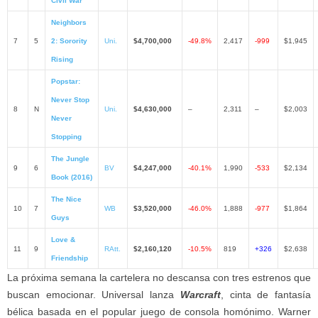
Civil War
Neighbors
7
5
2: Sorority
Uni.
$4,700,000
-49.8%
2,417
-999
$1,945
Rising
Popstar:
Never Stop
8
N
Uni.
$4,630,000
–
2,311
–
$2,003
Never
Stopping
The Jungle
9
6
BV
$4,247,000
-40.1%
1,990
-533
$2,134
Book (2016)
The Nice
10
7
WB
$3,520,000
-46.0%
1,888
-977
$1,864
Guys
Love &
11
9
RAtt.
$2,160,120
-10.5%
819
+326
$2,638
Friendship
La próxima semana la cartelera no descansa con tres estrenos que
buscan emocionar. Universal lanza
Warcraft
, cinta de fantasía
bélica basada en el popular juego de consola homónimo. Warner