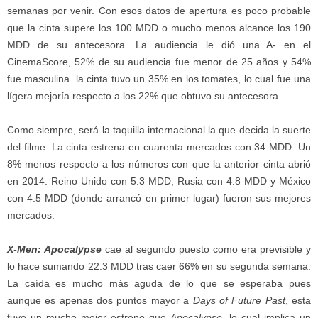
semanas por venir. Con esos datos de apertura es poco probable
que la cinta supere los 100 MDD o mucho menos alcance los 190
MDD de su antecesora. La audiencia le dió una A- en el
CinemaScore, 52% de su audiencia fue menor de 25 años y 54%
fue masculina. la cinta tuvo un 35% en los tomates, lo cual fue una
lígera mejoría respecto a los 22% que obtuvo su antecesora.
Como siempre, será la taquilla internacional la que decida la suerte
del filme. La cinta estrena en cuarenta mercados con 34 MDD. Un
8% menos respecto a los números con que la anterior cinta abrió
en 2014. Reino Unido con 5.3 MDD, Rusia con 4.8 MDD y México
con 4.5 MDD (donde arrancó en primer lugar) fueron sus mejores
mercados.
X-Men: Apocalypse
cae al segundo puesto como era previsible y
lo hace sumando 22.3 MDD tras caer 66% en su segunda semana.
La caída es mucho más aguda de lo que se esperaba pues
aunque es apenas dos puntos mayor a
Days of Future Past
, esta
tuvo un mucho mejor estreno que
Apocalypse
, lo cual implica un