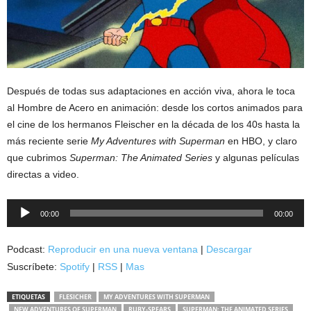
Después de todas sus adaptaciones en acción viva, ahora le toca
al Hombre de Acero en animación: desde los cortos animados para
el cine de los hermanos Fleischer en la década de los 40s hasta la
más reciente serie
My Adventures with Superman
en HBO, y claro
que cubrimos
Superman: The Animated Series
y algunas películas
directas a video.
Reproductor
00:00
00:00
de
audio
Podcast:
Reproducir en una nueva ventana
|
Descargar
Suscríbete:
Spotify
|
RSS
|
Mas
ETIQUETAS
FLESICHER
MY ADVENTURES WITH SUPERMAN
NEW ADVENTURES OF SUPERMAN
RUBY-SPEARS
SUPERMAN: THE ANIMATED SERIES