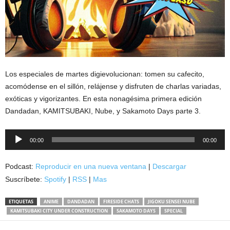
Los especiales de martes digievolucionan: tomen su cafecito,
acomódense en el sillón, relájense y disfruten de charlas variadas,
exóticas y vigorizantes. En esta nonagésima primera edición
Dandadan, KAMITSUBAKI, Nube, y Sakamoto Days parte 3.
Reproductor
00:00
00:00
de
audio
Podcast:
Reproducir en una nueva ventana
|
Descargar
Suscríbete:
Spotify
|
RSS
|
Mas
ETIQUETAS
ANIME
DANDADAN
FIRESIDE CHATS
JIGOKU SENSEI NUBE
KAMITSUBAKI CITY UNDER CONSTRUCTION
SAKAMOTO DAYS
SPECIAL