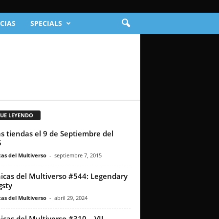
CIAS
SPECIALS
GUE LEYENDO
as tiendas el 9 de Septiembre del
5
as del Multiverso
-
septiembre 7, 2015
icas del Multiverso #544: Legendary
sty
as del Multiverso
-
abril 29, 2024
icas del Multiverso #310 – VII