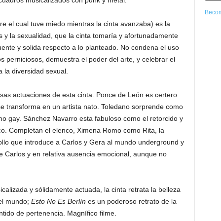
 cuadros musicalizados con punk y metal.
Becom
 el cual tuve miedo mientras la cinta avanzaba) es la
 y la sexualidad, que la cinta tomaría y afortunadamente
uente y solida respecto a lo planteado. No condena el uso
 perniciosos, demuestra el poder del arte, y celebrar el
a la diversidad sexual.
osas actuaciones de esta cinta. Ponce de León es certero
e transforma en un artista nato. Toledano sorprende como
o gay. Sánchez Navarro esta fabuloso como el retorcido y
Nico. Completan el elenco, Ximena Romo como Rita, la
ollo que introduce a Carlos y Gera al mundo underground y
 Carlos y en relativa ausencia emocional, aunque no
alizada y sólidamente actuada, la cinta retrata la belleza
 el mundo;
Esto No Es Berlín
es un poderoso retrato de la
ntido de pertenencia. Magnífico filme.