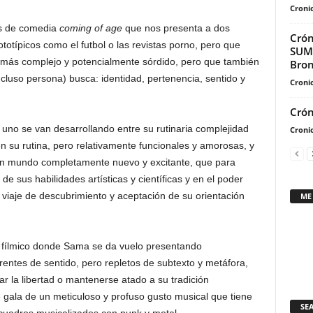
Cronic
s de comedia
coming of age
que nos presenta a dos
Crón
totípicos como el futbol o las revistas porno, pero que
SUMM
más complejo y potencialmente sórdido, pero que también
Bron
ncluso persona) busca: identidad, pertenencia, sentido y
Cronic
Crón
a uno se van desarrollando entre su rutinaria complejidad
Cronic
en su rutina, pero relativamente funcionales y amorosas, y
 un mundo completamente nuevo y excitante, que para
de sus habilidades artísticas y científicas y en el poder
n viaje de descubrimiento y aceptación de su orientación
ME
o fílmico donde Sama se da vuelo presentando
entes de sentido, pero repletos de subtexto y metáfora,
ar la libertad o mantenerse atado a su tradición
gala de un meticuloso y profuso gusto musical que tiene
SE