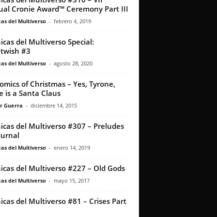
al Cronie Award™ Ceremony Part III
as del Multiverso
-
febrero 4, 2019
icas del Multiverso Special:
twish #3
as del Multiverso
-
agosto 28, 2020
omics of Christmas – Yes, Tyrone,
e is a Santa Claus
r Guerra
-
diciembre 14, 2015
icas del Multiverso #307 – Preludes
urnal
as del Multiverso
-
enero 14, 2019
icas del Multiverso #227 – Old Gods
as del Multiverso
-
mayo 15, 2017
icas del Multiverso #81 – Crises Part