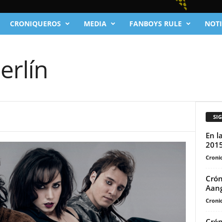
CRONIQUEROS
MEDIA
FANBOYS RULE
NOTI
erlín
SI
En l
201
Cronic
Crón
Aang
Cronic
Crón