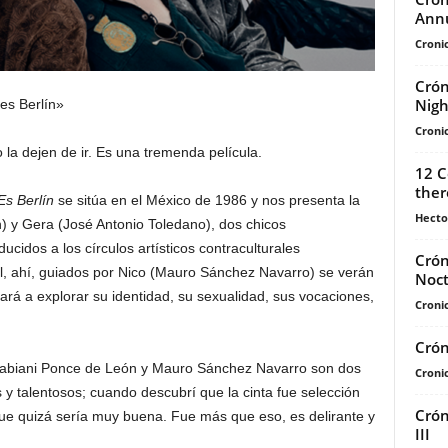
Annu
Cronic
Crón
Nigh
es Berlín»
Cronic
o la dejen de ir. Es una tremenda película.
12 C
ther
Es Berlín
se sitúa en el México de 1986 y nos presenta la
Hecto
n) y Gera (José Antonio Toledano), dos chicos
cidos a los círculos artísticos contraculturales
Crón
l, ahí, guiados por Nico (Mauro Sánchez Navarro) se verán
Noct
vará a explorar su identidad, su sexualidad, sus vocaciones,
Cronic
Crón
abiani Ponce de León y Mauro Sánchez Navarro son dos
Cronic
 y talentosos; cuando descubrí que la cinta fue selección
Crón
que quizá sería muy buena. Fue más que eso, es delirante y
III