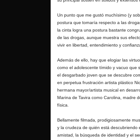
su principal sostén en solidos y extensos
Un punto que me gustó muchísimo (y sobre
postura que tomaría respecto a las drogas
la cinta logra una postura bastante congr
de las drogas, aunque muestra sus efectos
vivir en libertad, entendimiento y confianz
Además de ello, hay que elogiar las virtu
como el adolescente tímido y vacuo que s
el desgarbado joven que se descubre com
en perpetua frustración artista plástico 
hermana mayor/artista musical en desarr
Marina de Tavira como Carolina, madre de
física.
Bellamente filmada, prodigiosamente music
y la crudeza de quién está descubriendo
amistad, la búsqueda de identidad y el se