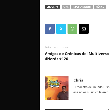
ETIQUETAS
CINE
INDEPENDIENTES
MÉXICO
Artículo anterior
Amigos de Crónicas del Multiverso 
4Nerds #120
Chris
El maestro del mundo Disne
ese no es su único talento.