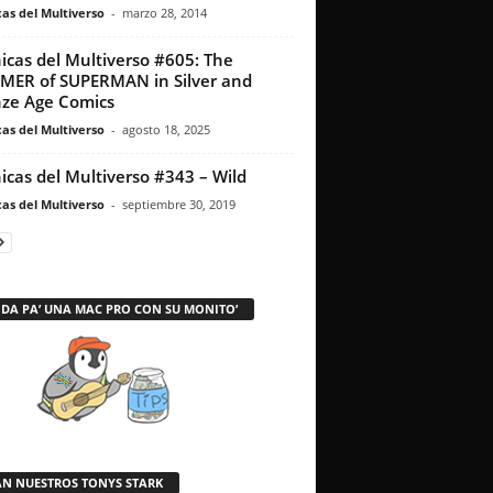
as del Multiverso
-
marzo 28, 2014
icas del Multiverso #605: The
ER of SUPERMAN in Silver and
ze Age Comics
as del Multiverso
-
agosto 18, 2025
icas del Multiverso #343 – Wild
as del Multiverso
-
septiembre 30, 2019
 DA PA’ UNA MAC PRO CON SU MONITO’
AN NUESTROS TONYS STARK