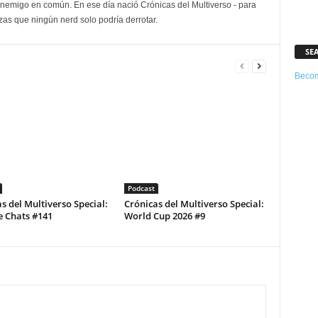
enemigo en común. En ese día nació Crónicas del Multiverso - para
as que ningún nerd solo podría derrotar.
SE
Becom
Podcast
s del Multiverso Special:
Crónicas del Multiverso Special:
e Chats #141
World Cup 2026 #9