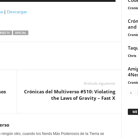
Cod
las
teclas
Cronic
na
|
Descargar
de
Crón
flecha
and 
arriba/abajo
RIES TV
SPECIAL
Cronic
para
aumentar
Taqu
o
Chris
disminuir
el
Amig
4Ne
volumen.
Cronic
Artículo siguiente
hos
Crónicas del Multiverso #510: Violating
the Laws of Gravity – Fast X
ME
erso
 ningún otro, cuando los Nerds Más Poderosos de la Tierra se