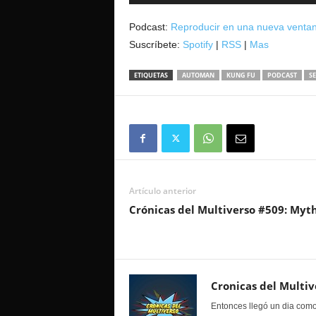
de
audio
Podcast:
Reproducir en una nueva venta
Suscríbete:
Spotify
|
RSS
|
Mas
ETIQUETAS
AUTOMAN
KUNG FU
PODCAST
SE
Artículo anterior
Crónicas del Multiverso #509: Myt
Cronicas del Multiv
Entonces llegó un dia como