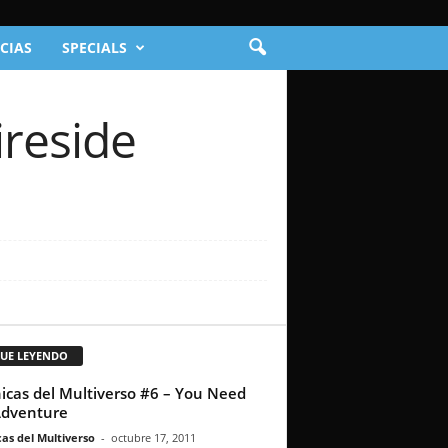
CIAS
SPECIALS
ireside
GUE LEYENDO
icas del Multiverso #6 – You Need
Adventure
as del Multiverso
-
octubre 17, 2011