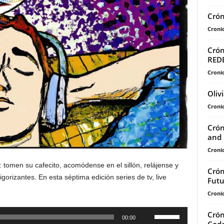
Crón
Cronic
Crón
REDE
Cronic
Oliv
Cronic
Crón
and 
Cronic
 tomen su cafecito, acomódense en el sillón, relájense y
Crón
igorizantes. En esta séptima edición series de tv, live
Futu
Cronic
Utiliza
Crón
00:00