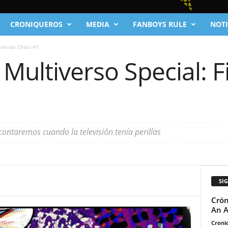
CRONIQUEROS
MEDIA
FANBOYS RULE
NOTI
ireside Chats #7
 Multiverso Special: F
ontaremos cuando la televisión tenía perillas
SI
Crón
An 
Cronic