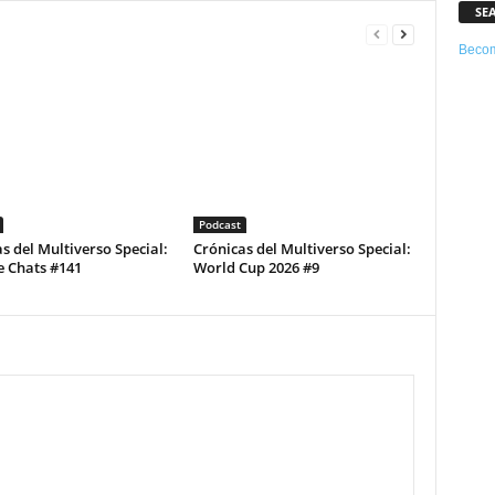
SE
Becom
Podcast
s del Multiverso Special:
Crónicas del Multiverso Special:
e Chats #141
World Cup 2026 #9