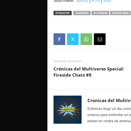
Suscríbete:
Spotify
|
RSS
|
Mas
ETIQUETAS
DIAMOND
PLATINUM
SPIDER-MAN
Artículo anterior
Crónicas del Multiverso Special:
Fireside Chats #8
Cronicas del Multiv
Entonces llegó un dia como
unieron para enfrentar un 
pelear en contra de amenaz