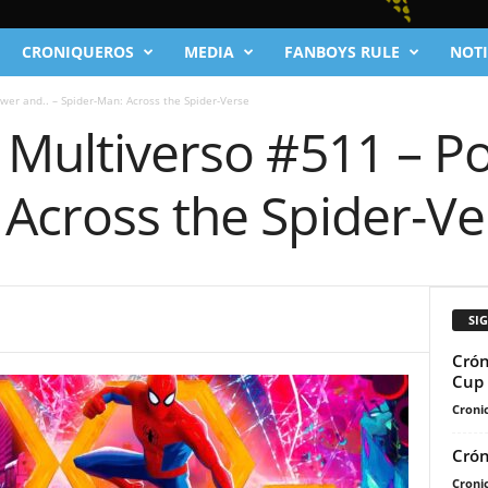
CRONIQUEROS
MEDIA
FANBOYS RULE
NOTI
wer and.. – Spider-Man: Across the Spider-Verse
 Multiverso #511 – P
 Across the Spider-Ve
SI
Crón
Cup 
Cronic
Crón
Cronic