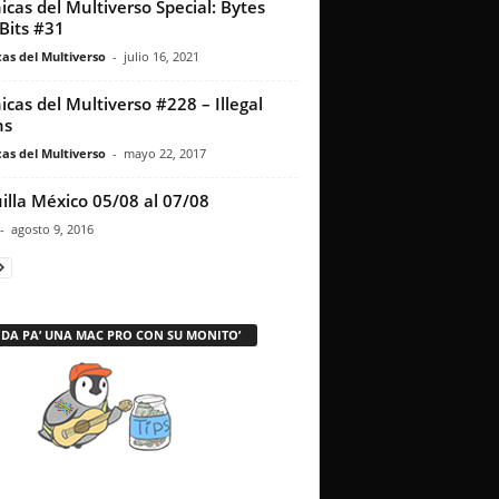
icas del Multiverso Special: Bytes
Bits #31
as del Multiverso
-
julio 16, 2021
icas del Multiverso #228 – Illegal
ns
as del Multiverso
-
mayo 22, 2017
illa México 05/08 al 07/08
-
agosto 9, 2016
 DA PA’ UNA MAC PRO CON SU MONITO’