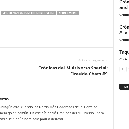
Crón
flecha
and 
arriba/abajo
SPIDER-MAN: ACROSS THE SPIDER-VERSE
SPIDER-VERSE
Cronic
para
aumentar
Crón
o
Alie
disminuir
Cronic
el
Taqu
volumen.
Chris
Artículo siguiente
Crónicas del Multiverso Special:
Fireside Chats #9
ME
erso
 ningún otro, cuando los Nerds Más Poderosos de la Tierra se
enemigo en común. En ese día nació Crónicas del Multiverso - para
as que ningún nerd solo podría derrotar.