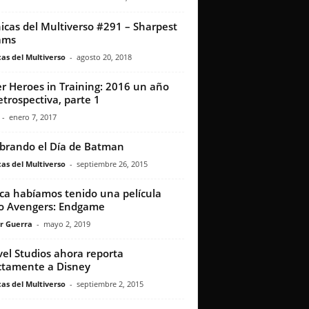
icas del Multiverso #291 – Sharpest
ams
as del Multiverso
-
agosto 20, 2018
r Heroes in Training: 2016 un año
etrospectiva, parte 1
-
enero 7, 2017
brando el Día de Batman
as del Multiverso
-
septiembre 26, 2015
a habíamos tenido una película
o Avengers: Endgame
r Guerra
-
mayo 2, 2019
el Studios ahora reporta
ctamente a Disney
as del Multiverso
-
septiembre 2, 2015