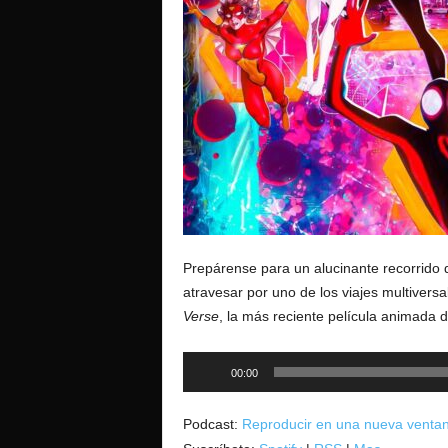
o
Prepárense para un alucinante recorrido qu
atravesar por uno de los viajes multiver
Verse
, la más reciente película animada 
Reproductor
00:00
de
audio
Podcast:
Reproducir en una nueva venta