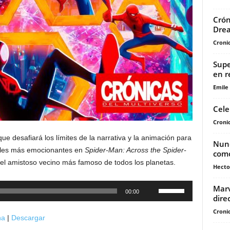
Crón
Dre
Cronic
Supe
en r
Emile
Cele
Cronic
e desafiará los límites de la narrativa y la animación para
Nunc
sales más emocionantes en
Spider-Man: Across the Spider-
com
del amistoso vecino más famoso de todos los planetas.
Hecto
Utiliza
Marv
00:00
dire
las
teclas
Cronic
na
|
Descargar
de