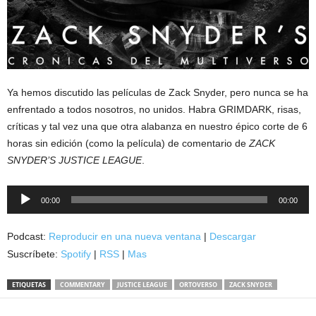
Ya hemos discutido las películas de Zack Snyder, pero nunca se ha
enfrentado a todos nosotros, no unidos. Habra GRIMDARK, risas,
críticas y tal vez una que otra alabanza en nuestro épico corte de 6
horas sin edición (como la película) de comentario de
ZACK
SNYDER’S JUSTICE LEAGUE
.
Reproductor
00:00
00:00
de
audio
Podcast:
Reproducir en una nueva ventana
|
Descargar
Suscríbete:
Spotify
|
RSS
|
Mas
ETIQUETAS
COMMENTARY
JUSTICE LEAGUE
ORTOVERSO
ZACK SNYDER