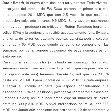
Don’t Breath
, la nueva cinta dsel escritor y director Fede Alvarez,
encargado del remake de
Evil Dead
estrena en primer sitio con
unos potentes 26.1 MDD que son 2.5 veces lo que costó su
producción calculada en unos 9.9 MDD. Sony tuvo en sus manos
un muy buen producto (las críticas en Rotten Tomatoes fueron un
sólido 87%) y la audiencia la recibió aceptablemente (una B+ para
una cinta de terror es bastante buena). La cinta podría colectar
entre 55 y 65 MDD dependiendo de como se comporte en las
semanas por venir, aunque cualquiera de esos números es un
éxito per se.
Cayendo al segundo sitio (y fallando en conseguir las cuatro
semanas consecutivas en primer lugar, algo que ninguna película
ha logrado este año) tenemos
Suicide Squad
que cae 41.9%
hasta los 12.1 MDD para un total de 282.8 MDD. La cinta empieza
a cerrar su corrida en cartel (en especial considerando que
alrededor de 60% de los niños y jóvenes ya regresaron a clases en
Estados Unidos) así que podríamos esperar números de cierre
entre los 300 y 310 MDD. A nivel internacional acumula unos 353
MDD con Japón aún pendiente por estrenar el 10 de septiembre y