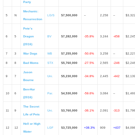
Party
Mechanic:
5
N
LG/S
$7,500,000
–
2,258
–
$3,32
Resurrection
Pete’s
6
5
Dragon
BV
$7,282,000
-35.8%
3,244
-458
$2,24
(2016)
7
3
War Dogs
WB
$7,255,000
-50.6%
3,258
–
$2,22
8
8
Bad Moms
STX
$5,760,000
-27.5%
2,565
-246
$2,24
Jason
9
7
Uni.
$5,230,000
-34.8%
2,445
-442
$2,13
Bourne
Ben-Hur
10
6
Par.
$4,530,000
-59.6%
3,084
–
$1,46
(2016)
The Secret
11
9
Uni.
$3,760,000
-36.1%
2,091
-313
$1,79
Life of Pets
Hell or High
12
12
LGF
$3,725,000
+38.3%
909
+437
$4,09
Water