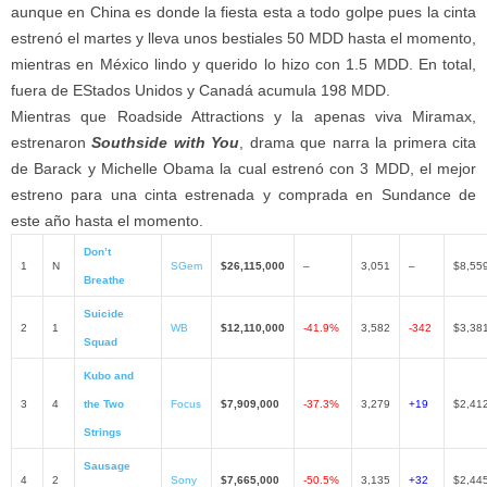
aunque en China es donde la fiesta esta a todo golpe pues la cinta
estrenó el martes y lleva unos bestiales 50 MDD hasta el momento,
mientras en México lindo y querido lo hizo con 1.5 MDD. En total,
fuera de EStados Unidos y Canadá acumula 198 MDD.
Mientras que Roadside Attractions y la apenas viva Miramax,
estrenaron
Southside with You
, drama que narra la primera cita
de Barack y Michelle Obama la cual estrenó con 3 MDD, el mejor
estreno para una cinta estrenada y comprada en Sundance de
este año hasta el momento.
Don’t
1
N
SGem
$26,115,000
–
3,051
–
$8,55
Breathe
Suicide
2
1
WB
$12,110,000
-41.9%
3,582
-342
$3,38
Squad
Kubo and
3
4
the Two
Focus
$7,909,000
-37.3%
3,279
+19
$2,41
Strings
Sausage
4
2
Sony
$7,665,000
-50.5%
3,135
+32
$2,44