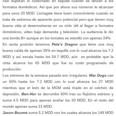
casi duplican lo cosechado en taquilla cuando se lanzan a los
formatos domésticos. Así que por ahora sus números le alcanzan
para unos 20 MDD. Lionsgate tiene buen conocimiento cuando se
trata de estrenos de aparente poco potencial pero que tienen muy
buena vida al desenvolverse en su ciclo útil al llegar a formatos
domésticos, video bajo demanda y televisión. La audiencia le dio
una bonita B+ aunque en los tomates se estrelló con apenas 24%.
En sexta posición tenemos
Pete’s Dragon
que tiene una muy
buena caída de apenas 35% en taquilla con lo cual alcanza los 7.2
MDD y así escala hasta los 54.7 MDD, aún es probable que la
cinta alcance los 65 MDD que fue su costo programado de
producción.
Los estrenos de la semana pasada son irregulares.
War Dogs
cae
un 50% hasta los 7.2 MDD con lo cual alcanza los 27 MDD
mientras que el león de la MGM está tirado en el colchón de
depresión,
Ben-Hur
se derrumbó 60% tras su flojísimo estreno y
suma 4.5 MDD para apenas arañar los 20 MDD. En el resto del
mundo apenas suma 21 MDD.
Jason Bourne
suma 5.2 MDD con los cuales alcanza los 149 MDD