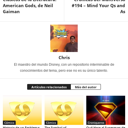
American Gods, de Neil
#194 – Mind Your Qs and
Gaiman
As
Chris
El maestro del mundo Disney, con un repositorio interminable de
conocimientos del tema, pero ese no es su único talento.
Artículos relacionados
Más del autor
Cómics
Cómics
Croniqueros
Historia de un Emblema:
The Symbol of
Qué Hace al Superman de