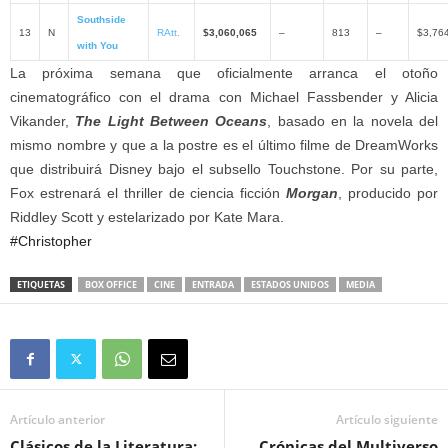
Southside
13
N
RAtt.
$3,060,065
–
813
–
$3,76
with You
La próxima semana que oficialmente arranca el otoño
cinematográfico con el drama con Michael Fassbender y Alicia
Vikander,
The Light Between Oceans
, basado en la novela del
mismo nombre y que a la postre es el último filme de DreamWorks
que distribuirá Disney bajo el subsello Touchstone. Por su parte,
Fox estrenará el thriller de ciencia ficción
Morgan
, producido por
Riddley Scott y estelarizado por Kate Mara.
#Christopher
ETIQUETAS
BOX OFFICE
CINE
ENTRADA
ESTADOS UNIDOS
MEDIA
Artículo anterior
Artículo siguiente
Clásicos de la Literatura:
Crónicas del Multiverso