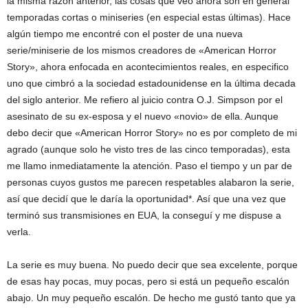
la misma razón anterior, las cosas que veo ahora son en general
temporadas cortas o miniseries (en especial estas últimas). Hace
algún tiempo me encontré con el poster de una nueva
serie/miniserie de los mismos creadores de «American Horror
Story», ahora enfocada en acontecimientos reales, en especifico
uno que cimbró a la sociedad estadounidense en la última decada
del siglo anterior. Me refiero al juicio contra O.J. Simpson por el
asesinato de su ex-esposa y el nuevo «novio» de ella. Aunque
debo decir que «American Horror Story» no es por completo de mi
agrado (aunque solo he visto tres de las cinco temporadas), esta
me llamo inmediatamente la atención. Paso el tiempo y un par de
personas cuyos gustos me parecen respetables alabaron la serie,
así que decidí que le daría la oportunidad*. Así que una vez que
terminó sus transmisiones en EUA, la conseguí y me dispuse a
verla.
La serie es muy buena. No puedo decir que sea excelente, porque
de esas hay pocas, muy pocas, pero si está un pequeño escalón
abajo. Un muy pequeño escalón. De hecho me gustó tanto que ya