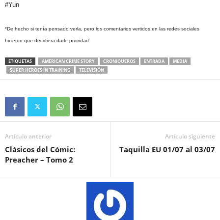
#Yun
*De hecho si tenía pensado verla, pero los comentarios vertidos en las redes sociales
hicieron que decidiera darle prioridad.
ETIQUETAS
AMERICAN CRIME STORY
CRONIQUEROS
ENTRADA
MEDIA
SUPER HEROES IN TRAINING
TELEVISIÓN
Artículo anterior
Artículo siguiente
Clásicos del Cómic:
Taquilla EU 01/07 al 03/07
Preacher – Tomo 2