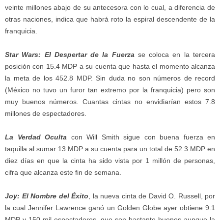
veinte millones abajo de su antecesora con lo cual, a diferencia de
otras naciones, indica que habrá roto la espiral descendente de la
franquicia.
Star Wars: El Despertar de la Fuerza
se coloca en la tercera
posición con 15.4 MDP a su cuenta que hasta el momento alcanza
la meta de los 452.8 MDP. Sin duda no son números de record
(México no tuvo un furor tan extremo por la franquicia) pero son
muy buenos números. Cuantas cintas no envidiarían estos 7.8
millones de espectadores.
La Verdad Oculta
con Will Smith sigue con buena fuerza en
taquilla al sumar 13 MDP a su cuenta para un total de 52.3 MDP en
diez días en que la cinta ha sido vista por 1 millón de personas,
cifra que alcanza este fin de semana.
Joy: El Nombre del Éxito
, la nueva cinta de David O. Russell, por
la cual Jennifer Lawrence ganó un Golden Globe ayer obtiene 9.1
MDP y 150 mil espectadores, que son bastante buenos aunque la