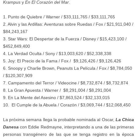
Krampus
y
En El Corazón del Mar
.
1. Punto de Quiebre / Warner / $33,111,765 / $33,111,765
2. Alvin y las Ardillas: Aventuras sobre Ruedas / Fox / $21,911,040 /
$84,243,167
3. Star Wars: El Despertar de la Fuerza / Disney / $15,423,100 /
$452,849,400
4. La Verdad Oculta / Sony / $13,003,620 / $52,338,338
5. Joy: El Precio de la Fama / Fox / $9,126,426 / $9,126,426
6. Snoopy y Charlie Brown, Peanuts La Película / Fox / $8,784,050
/ $120,307,909
7. Campamento del Terror / Videocine / $8,732,874 / $8,732,874
8. La Gran Apuesta / Warner / $8,291,004 / $8,291,004
9. En La Mente del Asesino / $7,863,524 / $32,133,015
10. El Cumple de la Abuela / Corazón / $3,069,744 / $12,068,450
La próxima semana llega la probable nominada al Oscar,
La Chica
Danesa
con Eddie Redmayne, interpretando a una de las primeras
personas transgénero de las que se tenga registro en la época