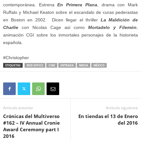
contemporánea. Estrena
En Primera Plana
, drama con Mark
Ruffalo y Michael Keaton sobre el escandalo de curas pederastas
en Boston en 2002.
Dicen llegar el thriller
La Maldición de
Charlie
con Nicolas Cage así como
Mortadelo y Filemón
,
animación CGI sobre los inmortales personajes de la historieta
española.
#Christopher
ETIQUETAS
BOX OFFICE
CINE
ENTRADA
MEDIA
MÉXICO
Artículo anterior
Artículo siguiente
Crónicas del Multiverso
En tiendas el 13 de Enero
#162 – IV Annual Cronie
del 2016
Award Ceremony part I
2016