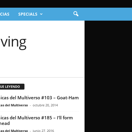
CIAS
SPECIALS
aving
GUE LEYENDO
icas del Multiverso #103 – Goat-Ham
as del Multiverso
-
octubre 20, 2014
icas del Multiverso #185 – I’ll form
head
as del Multiverso
-
junio 27, 2016