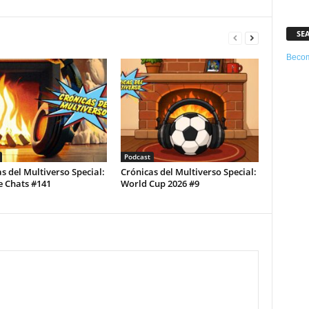
SE
Becom
Podcast
s del Multiverso Special:
Crónicas del Multiverso Special:
e Chats #141
World Cup 2026 #9