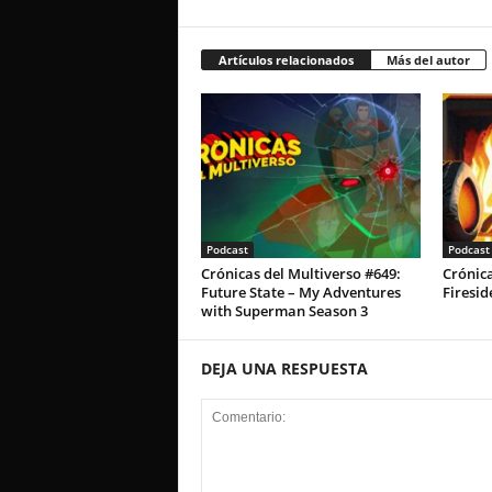
Artículos relacionados
Más del autor
Podcast
Podcast
Crónicas del Multiverso #649:
Crónica
Future State – My Adventures
Firesid
with Superman Season 3
DEJA UNA RESPUESTA