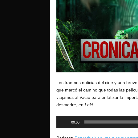
o
Les traemos noticias del cine y una bre
que marcó el camino que todas las pelícu
viajamos al Vacío para enfatizar la import
desmadre, en
Loki
.
Reproductor
00:00
de
audio