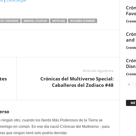
na
|
Descargar
de
Crón
flecha
Favo
arriba/abajo
Cronic
TIC UNIVERSE
MARVEL STUDIOS
NOTICIAS
RICHARD DONNER
para
aumentar
Crón
and 
o
disminuir
Cronic
el
Crón
volumen.
Disn
Artículo siguiente
Cronic
tes
Crónicas del Multiverso Special:
Caballeros del Zodiaco #48
ME
erso
 ningún otro, cuando los Nerds Más Poderosos de la Tierra se
enemigo en común. En ese día nació Crónicas del Multiverso - para
as que ningún nerd solo podría derrotar.