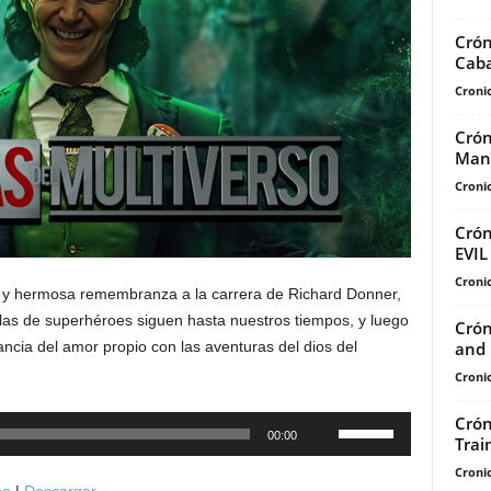
Crón
Caba
Cronic
Crón
Mand
Cronic
Crón
EVI
Cronic
ve y hermosa remembranza a la carrera de Richard Donner,
las de superhéroes siguen hasta nuestros tiempos, y luego
Crón
and 
ancia del amor propio con las aventuras del dios del
Cronic
Crón
Utiliza
00:00
Trai
las
Cronic
teclas