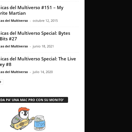
icas del Multiverso #151 – My
rite Martian
as del Multiverso
-
octubre 12, 2015
icas del Multiverso Special: Bytes
Bits #27
as del Multiverso
-
junio 18, 2021
icas del Multiverso Special: The Live
ey #8
as del Multiverso
-
julio 14, 2020
 DA PA’ UNA MAC PRO CON SU MONITO’