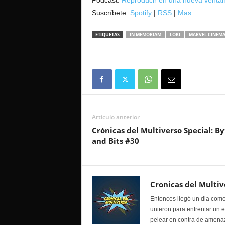
Podcast:
Reproducir en una nueva venta
Suscríbete:
Spotify
|
RSS
|
Mas
ETIQUETAS
IN MEMORIAM
LOKI
MARVEL CINEMA
Artículo anterior
Crónicas del Multiverso Special: By
and Bits #30
Cronicas del Multiv
Entonces llegó un dia como
unieron para enfrentar un 
pelear en contra de amenaz