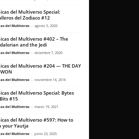
icas del Multiverso Special:
lleros del Zodiaco #12
as del Multiverso
-
agosto 5, 2020
icas del Multiverso #402 – The
alorian and the Jedi
as del Multiverso
-
diciembre 7, 2020
icas del Multiverso #204 — THE DAY
L WON
as del Multiverso
-
noviembre 14, 2016
icas del Multiverso Special: Bytes
Bits #15
as del Multiverso
-
marzo 19, 2021
icas del Multiverso #597: How to
n your Yautja
as del Multiverso
-
junio 23, 2025