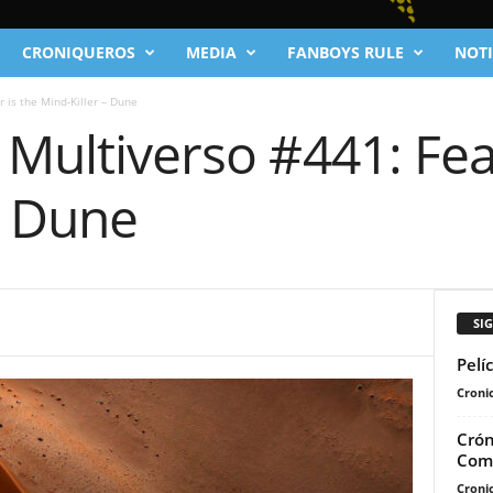
CRONIQUEROS
MEDIA
FANBOYS RULE
NOTI
 is the Mind-Killer – Dune
 Multiverso #441: Fea
– Dune
SI
Pelí
Cronic
Crón
Comi
Cronic