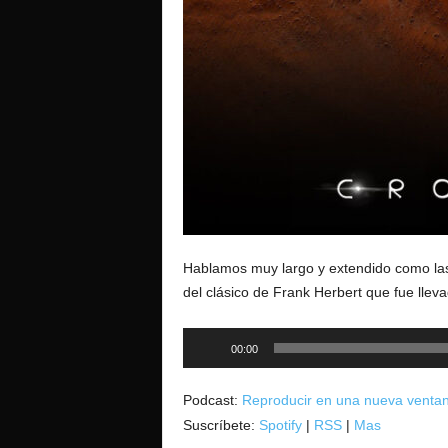
o
Hablamos muy largo y extendido como la
del clásico de Frank Herbert que fue llev
Reproductor
00:00
de
audio
Podcast:
Reproducir en una nueva venta
Suscríbete:
Spotify
|
RSS
|
Mas