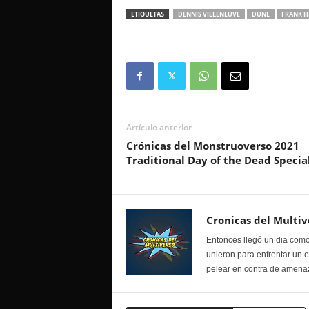
ETIQUETAS
DENNIS VILLENEUVE
DUNE
FRANK H
Artículo anterior
Crónicas del Monstruoverso 2021
Traditional Day of the Dead Specia
Cronicas del Multiv
Entonces llegó un dia como
unieron para enfrentar un 
pelear en contra de amenaz