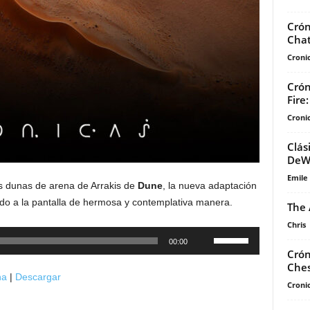
Crón
Chat
Cronic
Crón
Fire
Cronic
Clás
DeWo
Emile
s dunas de arena de Arrakis de
Dune
, la nueva adaptación
ado a la pantalla de hermosa y contemplativa manera.
The 
Chris
Utiliza
00:00
las
Crón
Che
teclas
na
|
Descargar
de
Cronic
flecha