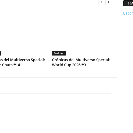
SE
Becom
Podcast
s del Multiverso Special:
Crónicas del Multiverso Special:
e Chats #141
World Cup 2026 #9