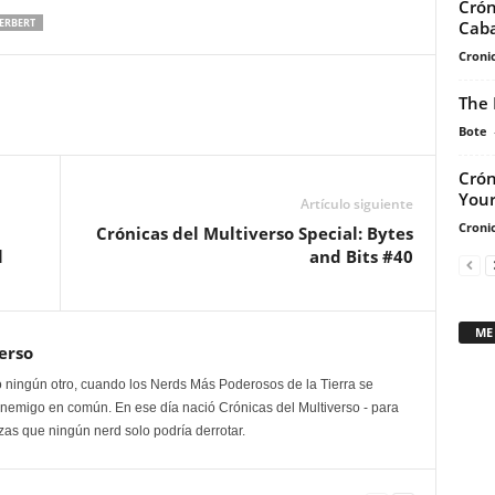
Crón
arriba/abajo
ERBERT
Caba
para
Cronic
aumentar
o
The 
disminuir
Bote
el
volumen.
Crón
Your
Artículo siguiente
Cronic
Crónicas del Multiverso Special: Bytes
l
and Bits #40
ME
erso
 ningún otro, cuando los Nerds Más Poderosos de la Tierra se
enemigo en común. En ese día nació Crónicas del Multiverso - para
as que ningún nerd solo podría derrotar.