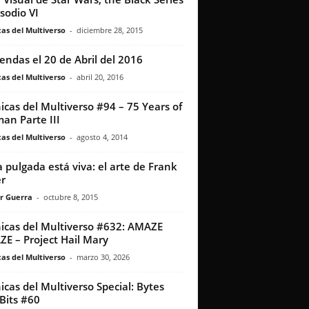
isodio VI
as del Multiverso
-
diciembre 28, 2015
iendas el 20 de Abril del 2016
as del Multiverso
-
abril 20, 2016
icas del Multiverso #94 – 75 Years of
an Parte III
as del Multiverso
-
agosto 4, 2014
 pulgada está viva: el arte de Frank
er
r Guerra
-
octubre 8, 2015
icas del Multiverso #632: AMAZE
E – Project Hail Mary
as del Multiverso
-
marzo 30, 2026
icas del Multiverso Special: Bytes
Bits #60