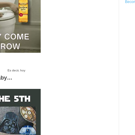
Becom
Es decir, hoy
baby…