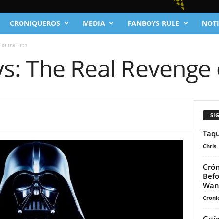
CRONIQUEROS
MEDIA
FANBOYS RULE
NOTI
of the Fifth
s: The Real Revenge o
SI
Taqu
Chris
Crón
Befo
Wan
Cronic
Guía