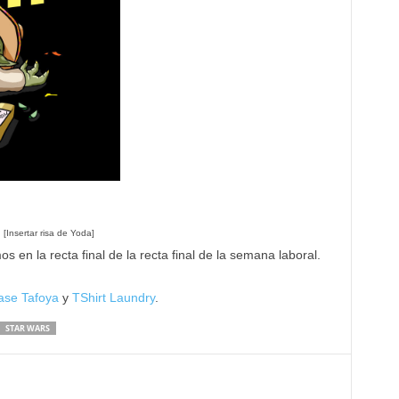
[Insertar risa de Yoda]
en la recta final de la recta final de la semana laboral.
ase Tafoya
y
TShirt Laundry
.
STAR WARS