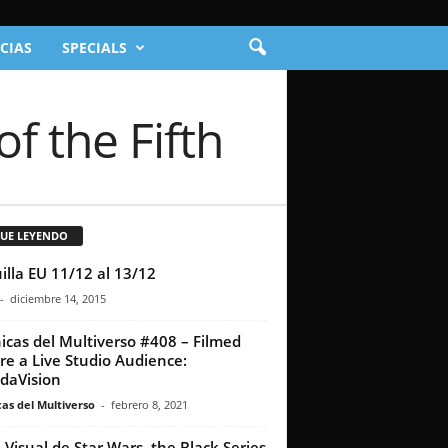
CIAS
SPECIALS
f the Fifth
GUE LEYENDO
illa EU 11/12 al 13/12
-
diciembre 14, 2015
icas del Multiverso #408 – Filmed
re a Live Studio Audience:
daVision
as del Multiverso
-
febrero 8, 2021
 Visual de Star Wars, the Black Series