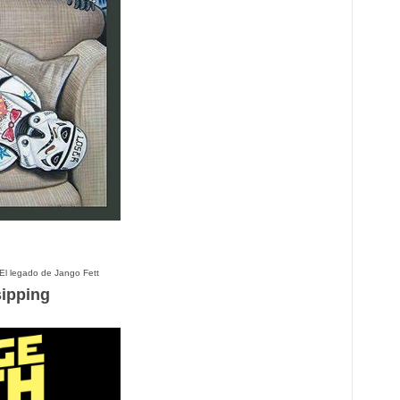
El legado de Jango Fett
sipping