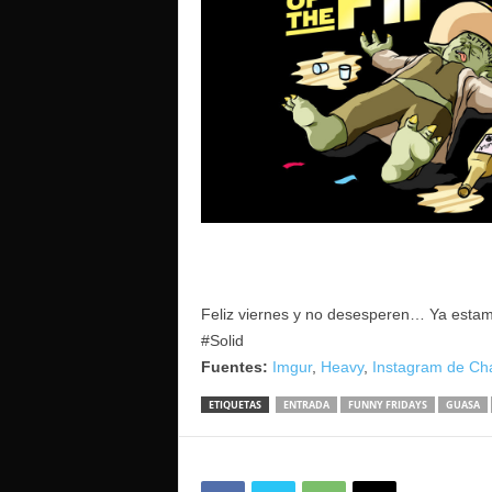
Feliz viernes y no desesperen… Ya estamos 
#Solid
Fuentes:
Imgur
,
Heavy
,
Instagram de Ch
ETIQUETAS
ENTRADA
FUNNY FRIDAYS
GUASA