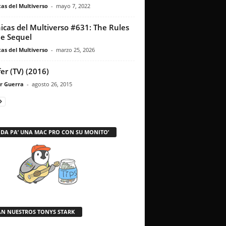
as del Multiverso
-
mayo 7, 2022
icas del Multiverso #631: The Rules
he Sequel
as del Multiverso
-
marzo 25, 2026
fer (TV) (2016)
r Guerra
-
agosto 26, 2015
 DA PA’ UNA MAC PRO CON SU MONITO’
AN NUESTROS TONYS STARK