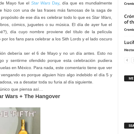
 de Mayo fue el
Star Wars
Day
, día que es mundialmente
Cronic
se hizo con una de las frases más famosas de la saga de
Crón
l propósito de ese día es celebrar todo lo que es
Star Wars
,
of t
ibros, cómics, juguetes o su música. El día de ayer fue el
Cronic
é?), día cuyo nombre proviene del título de la película
 por los fans para celebrar a los Sith Lords y el lado oscuro
Luci
Hecto
ción debería ser el 6 de Mayo y no un día antes. Esto no
go y sentirme ofendido porque esta celebración pudiera
cuelas en México. Para nada, este comentario tiene que ver
á vengando es porque alguien hizo algo indebido el día 5 y
ME
dosa, va a desatar toda su furia al día siguiente.
 único que piensa así…
ar Wars + The Hangover
SE