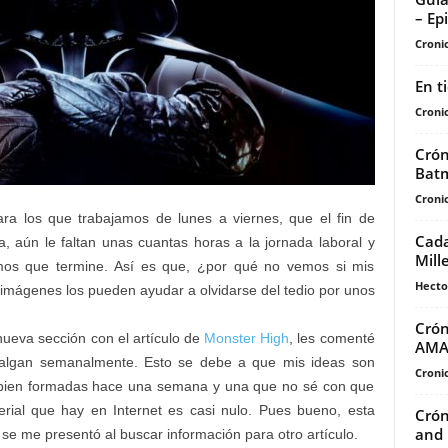
– Ep
Cronic
En t
Cronic
Crón
Batm
Cronic
ara los que trabajamos de lunes a viernes, que el fin de
Cada
, aún le faltan unas cuantas horas a la jornada laboral y
Mill
mos que termine. Así es que, ¿por qué no vemos si mis
Hecto
imágenes los pueden ayudar a olvidarse del tedio por unos
Crón
eva sección con el artículo de
Monster High
, les comenté
AMAZ
 salgan semanalmente. Esto se debe a que mis ideas son
Cronic
as bien formadas hace una semana y una que no sé con que
erial que hay en Internet es casi nulo. Pues bueno, esta
Crón
and 
se me presentó al buscar información para otro artículo.