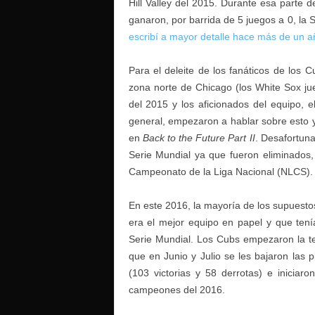
Hill Valley del 2015. Durante esa parte
ganaron, por barrida de 5 juegos a 0, la 
escribí a mayor detalle hace más de un a
Para el deleite de los fanáticos de los 
zona norte de Chicago (los White Sox jue
del 2015 y los aficionados del equipo, e
general, empezaron a hablar sobre esto 
en
Back to the Future Part II
. Desafortun
Serie Mundial ya que fueron eliminados,
Campeonato de la Liga Nacional (NLCS).
En este 2016, la mayoría de los supuest
era el mejor equipo en papel y que ten
Serie Mundial. Los Cubs empezaron la t
que en Junio y Julio se les bajaron las 
(103 victorias y 58 derrotas) e iniciar
campeones del 2016.