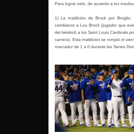
Para lograr esto, de acuerdo a los insul
1) La maldición de Brock por Broglio
cambiaron a Lou Brock (jugador que eve
del béisbol) a los Saint Louis Cardinals 
carrera). Esta maldición se rompió el vie
marcador de 1 a 0 durante las Series Divi