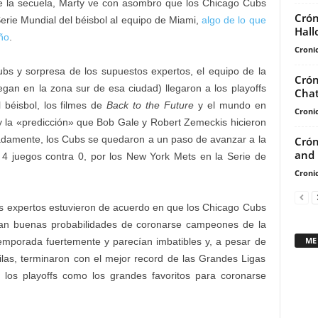
 de la secuela, Marty ve con asombro que los Chicago Cubs
Crón
Serie Mundial del béisbol al equipo de Miami,
algo de lo que
Hall
ño
.
Cronic
Cubs y sorpresa de los supuestos expertos, el equipo de la
Crón
gan en la zona sur de esa ciudad) llegaron a los playoffs
Chat
l béisbol, los filmes de
Back to the Future
y el mundo en
Cronic
y la «predicción» que Bob Gale y Robert Zemeckis hicieron
adamente, los Cubs se quedaron a un paso de avanzar a la
Crón
and 
 4 juegos contra 0, por los New York Mets en la Serie de
Cronic
os expertos estuvieron de acuerdo en que los Chicago Cubs
ían buenas probabilidades de coronarse campeones de la
ME
emporada fuertemente y parecían imbatibles y, a pesar de
pilas, terminaron con el mejor record de las Grandes Ligas
on los playoffs como los grandes favoritos para coronarse