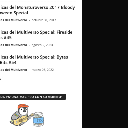
icas del Monsturoverso 2017 Bloody
oween Special
as del Multiverso
-
octubre 31, 2017
icas del Multiverso Special: Fireside
s #45
as del Multiverso
-
agosto 2, 2024
icas del Multiverso Special: Bytes
Bits #54
as del Multiverso
-
marzo 26, 2022
 DA PA’ UNA MAC PRO CON SU MONITO’