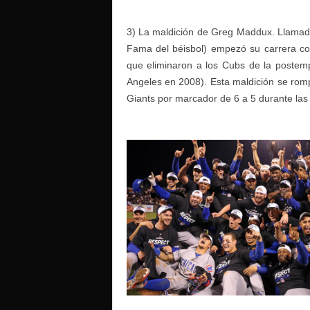
3) La maldición de Greg Maddux. Llamada
Fama del béisbol) empezó su carrera c
que eliminaron a los Cubs de la postem
Angeles en 2008). Esta maldición se romp
Giants por marcador de 6 a 5 durante la