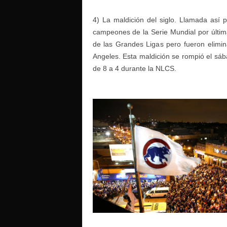
4) La maldición del siglo. Llamada así
campeones de la Serie Mundial por última
de las Grandes Ligas pero fueron elimi
Angeles. Esta maldición se rompió el sá
de 8 a 4 durante la NLCS.