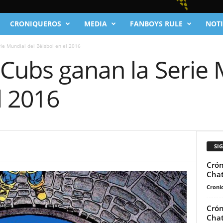
CRONIQUEROS
MEDIA
FANBOYS RULE
NOTI
ie Mundial del Béisbol en el 2016
Cubs ganan la Serie 
l 2016
SI
Crón
Chat
Cronic
Crón
Chat