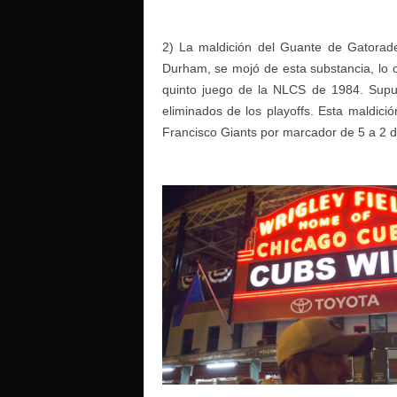
2) La maldición del Guante de Gatorad
Durham, se mojó de esta substancia, lo c
quinto juego de la NLCS de 1984. Supu
eliminados de los playoffs. Esta maldici
Francisco Giants por marcador de 5 a 2 