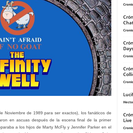
Cronic
Crón
Chat
Cronic
Crón
Day
Cronic
Crón
Coll
Cronic
Luci
Hecto
 Noviembre de 1989 para ser exactos), los fanáticos de
Crón
Live
aron en ascuas después de la escena final de la primer
deparaba a los hijos de Marty McFly y Jennifer Parker en el
Cronic