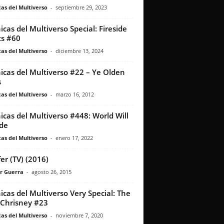
as del Multiverso
-
septiembre 29, 2023
icas del Multiverso Special: Fireside
s #60
as del Multiverso
-
diciembre 13, 2024
icas del Multiverso #22 – Ye Olden
s
as del Multiverso
-
marzo 16, 2012
icas del Multiverso #448: World Will
ide
as del Multiverso
-
enero 17, 2022
fer (TV) (2016)
r Guerra
-
agosto 26, 2015
icas del Multiverso Very Special: The
 Chrisney #23
as del Multiverso
-
noviembre 7, 2020