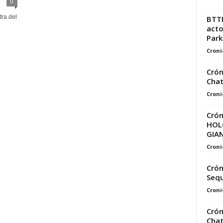
0
tra del
BTTF
e
acto
Parke
Croni
Crón
Chat
Croni
Crón
HOL
GIAN
Croni
Crón
Sequ
Croni
Crón
Chat