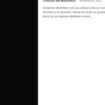
Cronicas del Multiverso
-
diciembre 8, 2025
o
Iniciamos diciembre con una cálida lucha en con
fascismo y la opresión, dónde sin duda se pued
derrocar un regimen totalitario si eres...