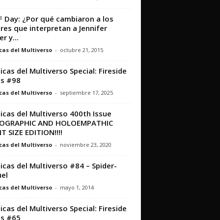
 Day: ¿Por qué cambiaron a los
res que interpretan a Jennifer
r y...
cas del Multiverso
-
octubre 21, 2015
icas del Multiverso Special: Fireside
s #98
cas del Multiverso
-
septiembre 17, 2025
icas del Multiverso 400th Issue
OGRAPHIC AND HOLOEMPATHIC
T SIZE EDITION!!!!
cas del Multiverso
-
noviembre 23, 2020
icas del Multiverso #84 – Spider-
el
cas del Multiverso
-
mayo 1, 2014
icas del Multiverso Special: Fireside
s #65