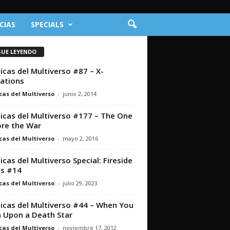
CIAS
SPECIALS
GUE LEYENDO
icas del Multiverso #87 – X-
ations
cas del Multiverso
-
junio 2, 2014
icas del Multiverso #177 – The One
re the War
cas del Multiverso
-
mayo 2, 2016
icas del Multiverso Special: Fireside
s #14
cas del Multiverso
-
julio 29, 2023
icas del Multiverso #44 – When You
 Upon a Death Star
cas del Multiverso
-
noviembre 17, 2012