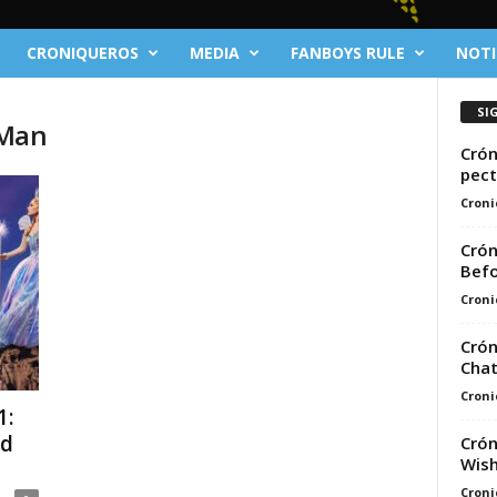
CRONIQUEROS
MEDIA
FANBOYS RULE
NOTI
SI
 Man
Crón
pect
Croni
Crón
Befo
Croni
Crón
Chat
Croni
1:
ed
Crón
Wish
Croni