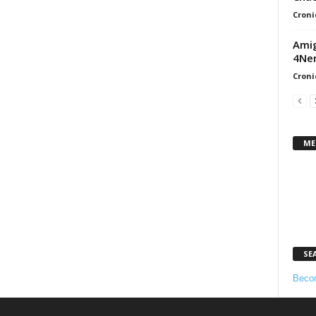
Croni
Amig
4Ne
Croni
ME
SE
Becom