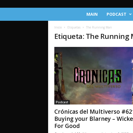
C
MAIN
PODCAST
r
ó
Inicio
Etiquetas
The Running Man
n
Etiqueta: The Running
i
c
a
s
d
e
l
M
u
l
t
Podcast
i
Crónicas del Multiverso #62
v
e
Buying your Blarney – Wick
r
For Good
s