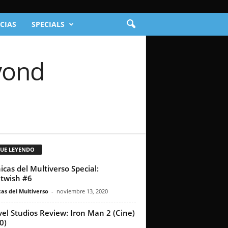
CIAS
SPECIALS
yond
GUE LEYENDO
icas del Multiverso Special:
twish #6
as del Multiverso
-
noviembre 13, 2020
el Studios Review: Iron Man 2 (Cine)
0)