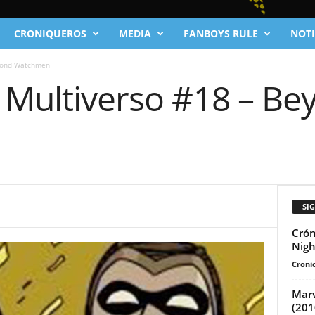
CRONIQUEROS
MEDIA
FANBOYS RULE
NOTI
eyond Watchmen
l Multiverso #18 – Be
SI
Crón
Nigh
Cronic
Marv
(201