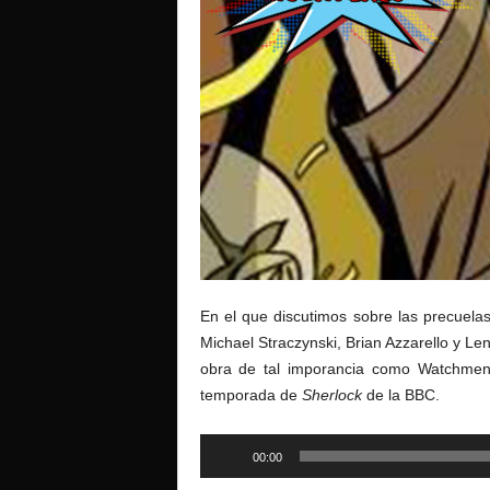
o
En el que discutimos sobre las precuel
Michael Straczynski, Brian Azzarello y Le
obra de tal imporancia como Watchmen
temporada de
Sherlock
de la BBC.
Reproductor
00:00
de