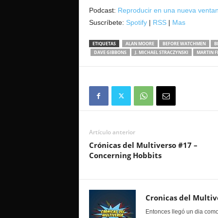
audio
Podcast:
Reproducir en una nueva venta
Suscríbete:
Spotify
|
RSS
|
Mas
ETIQUETAS
ALAN MOORE
BEFORE WATCHMEN
B
DAVE GIBBONS
J. MICHAEL STRACZYNSKI
MARTIN 
Artículo anterior
Crónicas del Multiverso #17 –
Concerning Hobbits
Cronicas del Multiv
Entonces llegó un dia como