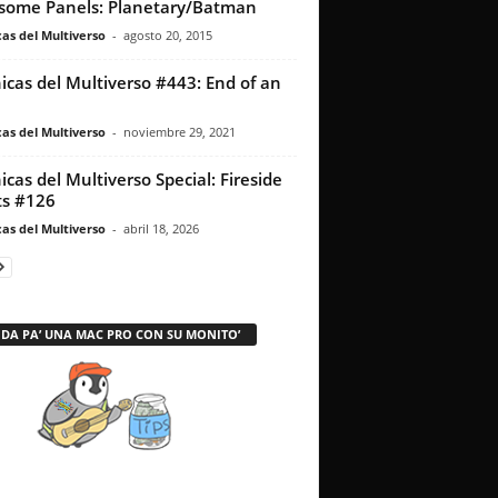
ome Panels: Planetary/Batman
as del Multiverso
-
agosto 20, 2015
icas del Multiverso #443: End of an
as del Multiverso
-
noviembre 29, 2021
icas del Multiverso Special: Fireside
s #126
as del Multiverso
-
abril 18, 2026
 DA PA’ UNA MAC PRO CON SU MONITO’