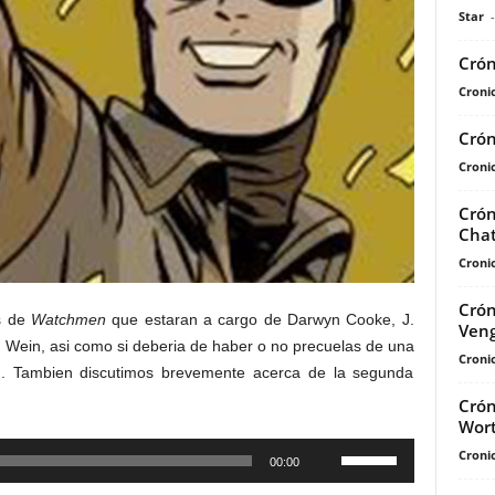
Star
-
Crón
Cronic
Crón
Cronic
Crón
Chat
Cronic
Crón
as de
Watchmen
que estaran a cargo de Darwyn Cooke, J.
Ven
n Wein, asi como si deberia de haber o no precuelas de una
Cronic
. Tambien discutimos brevemente acerca de la segunda
Crón
Wor
Utiliza
Cronic
00:00
las