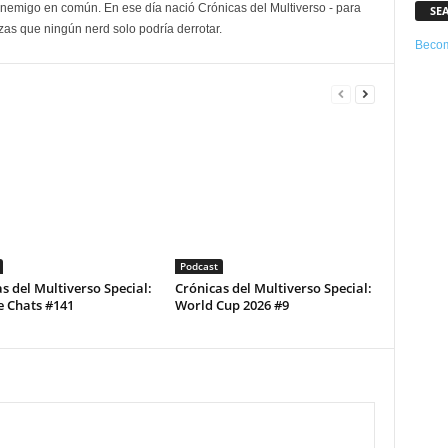
enemigo en común. En ese día nació Crónicas del Multiverso - para
SE
as que ningún nerd solo podría derrotar.
Becom
Podcast
s del Multiverso Special:
Crónicas del Multiverso Special:
e Chats #141
World Cup 2026 #9