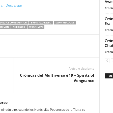
Awes
teclas
na
|
Descargar
Cronic
de
flecha
Crón
arriba/abajo
Era
ENEDICT CUMBERBATCH
BRIAN AZZARELLO
DARWYN COOKE
para
FREEMAN
SHERLOCK
WATCHMEN
Cronic
aumentar
o
Crón
disminuir
Chat
el
Cronic
volumen.
Artículo siguiente
Crónicas del Multiverso #19 – Spirits of
ME
Vengeance
erso
 ningún otro, cuando los Nerds Más Poderosos de la Tierra se