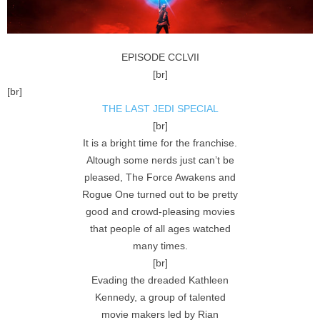
EPISODE CCLVII
[br]
[br]
THE LAST JEDI SPECIAL
[br]
It is a bright time for the franchise.
Altough some nerds just can’t be
pleased, The Force Awakens and
Rogue One turned out to be pretty
good and crowd-pleasing movies
that people of all ages watched
many times.
[br]
Evading the dreaded Kathleen
Kennedy, a group of talented
movie makers led by Rian