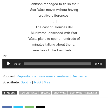
Johnson managed to finish their
Star Wars movie without having
creative differences.
[br]
The cast of Cronicas del
Multiverso, obsessed with Star
Wars, plans to spend hundreds of
minutes talking about the far
reaches of The Last Jedi….
[br]
Reproductor
00:00
00:00
de
audio
Podcast:
Reproducir en una nueva ventana
|
Descargar
Suscríbete:
Spotify
|
RSS
|
Mas
ETIQUETAS
SEASON FINALE
SPECIAL
STAR WARS
STAR WARS THE LAST JEDI