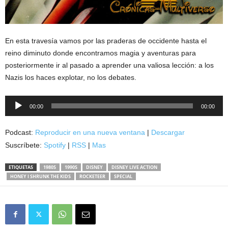
En esta travesía vamos por las praderas de occidente hasta el
reino diminuto donde encontramos magia y aventuras para
posteriormente ir al pasado a aprender una valiosa lección: a los
Nazis los haces explotar, no los debates.
Reproductor
00:00
00:00
de
audio
Podcast:
Reproducir en una nueva ventana
|
Descargar
Suscríbete:
Spotify
|
RSS
|
Mas
ETIQUETAS
1980S
1990S
DISNEY
DISNEY LIVE ACTION
HONEY I SHRUNK THE KIDS
ROCKETEER
SPECIAL