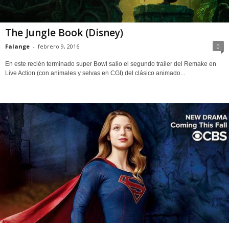
The Jungle Book (Disney)
Falange
-
febrero 9, 2016
0
En este recién terminado super Bowl salio el segundo trailer del Remake en
Live Action (con animales y selvas en CGI) del clásico animado...