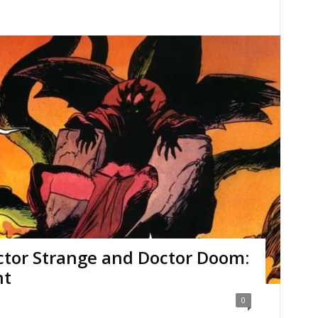
tor Strange and Doctor Doom:
nt
0