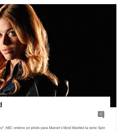
d
0
ez". ABC ordeno un piloto para Marvel’s Most Wanted la serie Spin