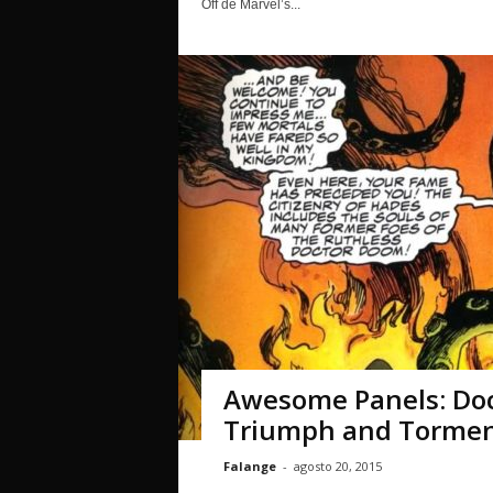
Off de Marvel’s...
Awesome Panels: Doc
Triumph and Torme
Falange
-
agosto 20, 2015