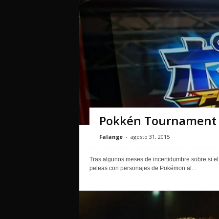
Pokkén Tournament 
Falange
-
agosto 31, 2015
Tras algunos meses de incertidumbre sobre si el
peleas con personajes de Pokémon al...