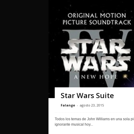
Star Wars Suite
Falange
-
agosto 23, 2015
Todos los temas de John Williams en una sola pi
ignorante musical hoy...