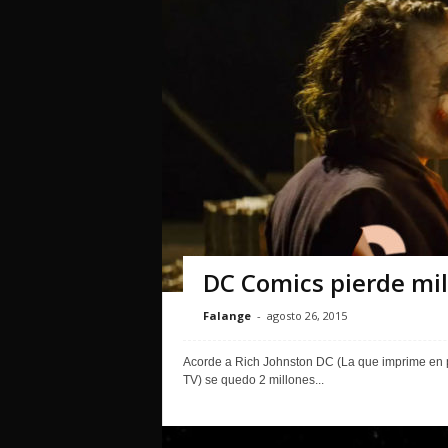
DC Comics pierde mil
Falange
-
agosto 26, 2015
Acorde a Rich Johnston DC (La que imprime en 
TV) se quedo 2 millones...