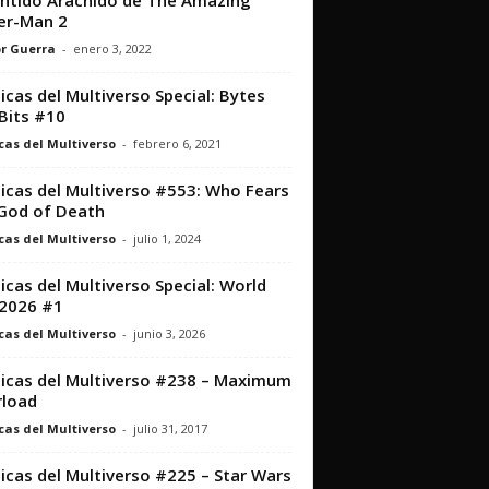
entido Arácnido de The Amazing
er-Man 2
r Guerra
-
enero 3, 2022
icas del Multiverso Special: Bytes
Bits #10
cas del Multiverso
-
febrero 6, 2021
icas del Multiverso #553: Who Fears
God of Death
cas del Multiverso
-
julio 1, 2024
icas del Multiverso Special: World
2026 #1
cas del Multiverso
-
junio 3, 2026
icas del Multiverso #238 – Maximum
load
cas del Multiverso
-
julio 31, 2017
icas del Multiverso #225 – Star Wars