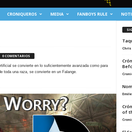
CRONIQUEROS
MEDIA
FANBOYS RULE
NOTI
SI
Taqu
Chris
0 COMENTARIOS
Crón
Befo
rtificial se convierte en lo suficientemente avanzada como para
de toda una raza, se convierte en un Falange.
Croni
Nomi
Emile
Crón
of t
Croni