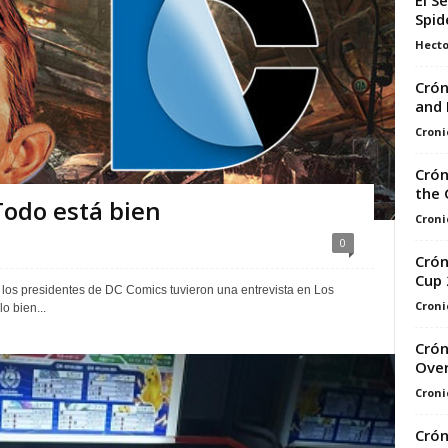
El S
Spid
Hecto
Crón
and 
Croni
Crón
the 
Todo está bien
Croni
0
Crón
Cup 
, los presidentes de DC Comics tuvieron una entrevista en Los
Croni
o bien...
Crón
Over
Croni
Crón