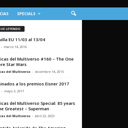
CIAS
SPECIALS
GUE LEYENDO
illa EU 11/03 al 13/04
-
marzo 14, 2016
icas del Multiverso #160 – The One
re Star Wars
cas del Multiverso
-
diciembre 14, 2015
nados a los premios Eisner 2017
-
mayo 3, 2017
icas del Multiverso Special: 85 years
he Greatest – Superman
cas del Multiverso
-
abril 22, 2023