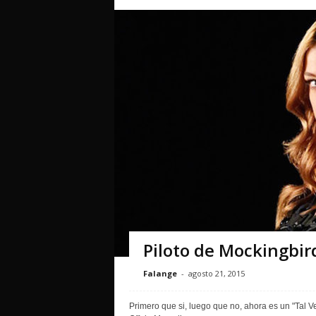
Piloto de Mockingbir
Falange
-
agosto 21, 2015
Primero que si, luego que no, ahora es un "Tal V