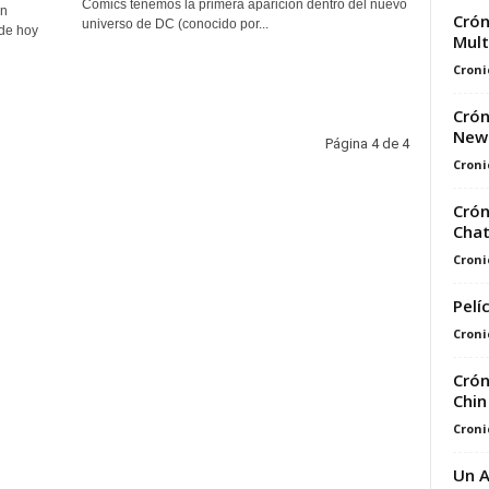
Comics tenemos la primera aparición dentro del nuevo
un
Crón
universo de DC (conocido por...
 de hoy
Mult
Croni
Crón
New 
Página 4 de 4
Croni
Crón
Chat
Croni
Pelí
Croni
Crón
Chin
Croni
Un A