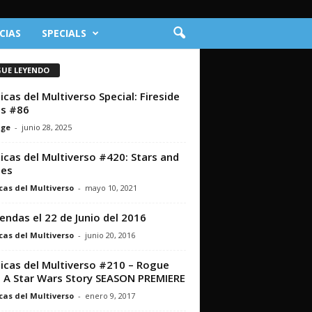
CIAS
SPECIALS
GUE LEYENDO
icas del Multiverso Special: Fireside
s #86
nge
-
junio 28, 2025
icas del Multiverso #420: Stars and
pes
cas del Multiverso
-
mayo 10, 2021
iendas el 22 de Junio del 2016
cas del Multiverso
-
junio 20, 2016
icas del Multiverso #210 – Rogue
 A Star Wars Story SEASON PREMIERE
cas del Multiverso
-
enero 9, 2017