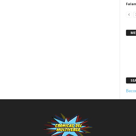
Fala
ME
SE
Becom