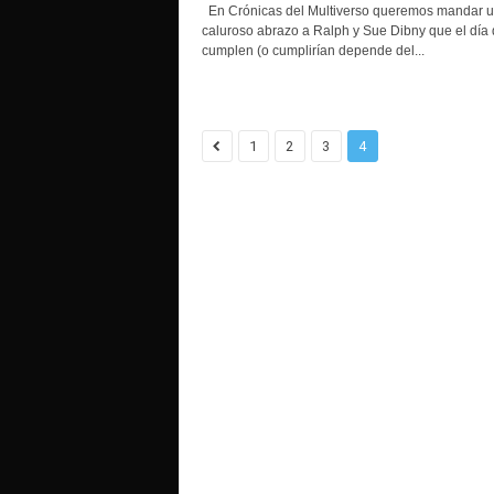
o
En Crónicas del Multiverso queremos mandar 
caluroso abrazo a Ralph y Sue Dibny que el día
cumplen (o cumplirían depende del...
1
2
3
4