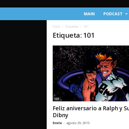
C
MAIN
PODCAST
r
ó
Inicio
Etiquetas
101
n
Etiqueta: 101
i
c
a
s
d
e
l
M
u
l
t
101
i
Feliz aniversario a Ralph y S
v
e
Dibny
r
Emile
-
agosto 29, 2015
s