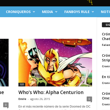
CRONIQUEROS
MEDIA
FANBOYS RULE
NOTI
SI
Crón
Chat
Fala
Crón
Stri
Croni
En t
Croni
101
ue
Who’s Who: Alpha Centurion
Crón
One:
Emile
-
agosto 26, 2015
0
Croni
0
En el más reciente número de la serie Doomed de DC