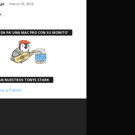
nge
-
marzo 10, 2016
 DA PA’ UNA MAC PRO CON SU MONITO’
AN NUESTROS TONYS STARK
e a Patron!