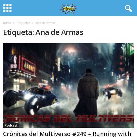
Inicio
Etiquetas
Ana de Armas
Etiqueta: Ana de Armas
Podcast
Crónicas del Multiverso #249 – Running with