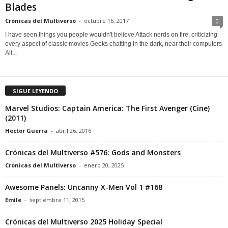
Blades
Cronicas del Multiverso
-
octubre 16, 2017
0
I have seen things you people wouldn't believe Attack nerds on fire, criticizing
every aspect of classic movies Geeks chatting in the dark, near their computers
All...
SIGUE LEYENDO
Marvel Studios: Captain America: The First Avenger (Cine)
(2011)
Hector Guerra
-
abril 26, 2016
Crónicas del Multiverso #576: Gods and Monsters
Cronicas del Multiverso
-
enero 20, 2025
Awesome Panels: Uncanny X-Men Vol 1 #168
Emile
-
septiembre 11, 2015
Crónicas del Multiverso 2025 Holiday Special