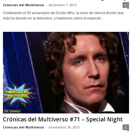
Cronicas del Multiverso
-
diciembre 1, 2013
0
Celebrando el 50 aniversario de Doctor Who, la serie de ciencia ficción que
más ha durado en la television, y hablamos sobre el especial...
DC Comics
Crónicas del Multiverso #71 – Special Night
Cronicas del Multiverso
-
noviembre 18, 2013
0