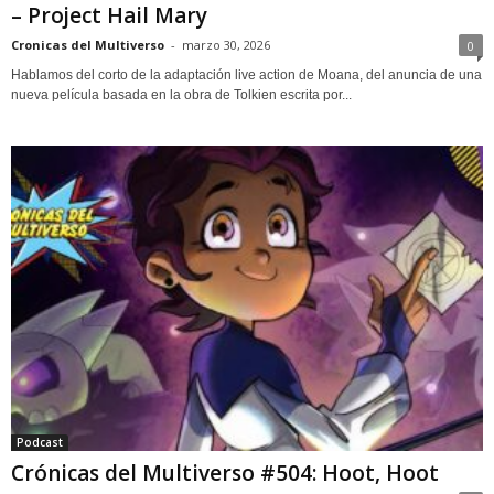
– Project Hail Mary
Cronicas del Multiverso
-
marzo 30, 2026
0
Hablamos del corto de la adaptación live action de Moana, del anuncia de una
nueva película basada en la obra de Tolkien escrita por...
Podcast
Crónicas del Multiverso #504: Hoot, Hoot