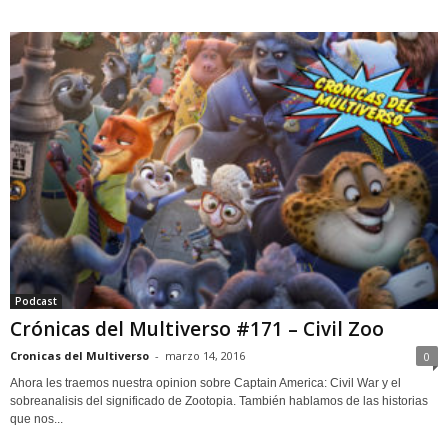
Podcast
Crónicas del Multiverso #171 – Civil Zoo
Cronicas del Multiverso
-
marzo 14, 2016
0
Ahora les traemos nuestra opinion sobre Captain America: Civil War y el
sobreanalisis del significado de Zootopia. También hablamos de las historias
que nos...