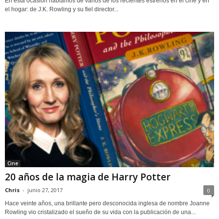
En esta ocasión hablamos de varios de los recientes estrenos en el cine y en
el hogar: de J.K. Rowling y su fiel director...
Cine
20 años de la magia de Harry Potter
Chris
-
junio 27, 2017
0
Hace veinte años, una brillante pero desconocida inglesa de nombre Joanne
Rowling vio cristalizado el sueño de su vida con la publicación de una...