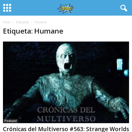
Inicio
Etiquetas
Humane
Etiqueta: Humane
Podcast
Crónicas del Multiverso #563: Strange Worlds