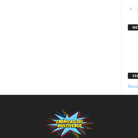
ME
SE
Becom