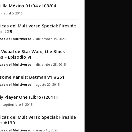
illa México 01/04 al 03/04
-
abril 5, 2016
icas del Multiverso Special: Fireside
s #29
cas del Multiverso
-
diciembre 15, 2023
 Visual de Star Wars, the Black
es – Episodio VI
cas del Multiverso
-
diciembre 28, 2015
some Panels: Batman v1 #251
cas del Multiverso
-
agosto 20, 2015
y Player One (Libro) (2011)
-
septiembre 8, 2015
icas del Multiverso Special: Fireside
ts #130
cas del Multiverso
-
mayo 16, 2026