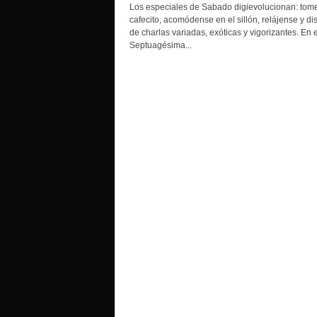
o
Los especiales de Sabado digievolucionan: tom
cafecito, acomódense en el sillón, relájense y dis
de charlas variadas, exóticas y vigorizantes. En 
Septuagésima...