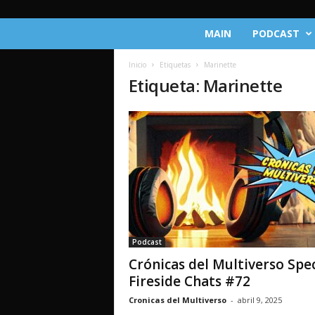
C
MAIN
PODCAST
r
ó
Inicio
Etiquetas
Marinette
n
Etiqueta: Marinette
i
c
a
s
d
e
l
M
u
l
t
Podcast
i
Crónicas del Multiverso Spec
v
e
Fireside Chats #72
r
Cronicas del Multiverso
-
abril 9, 2025
s