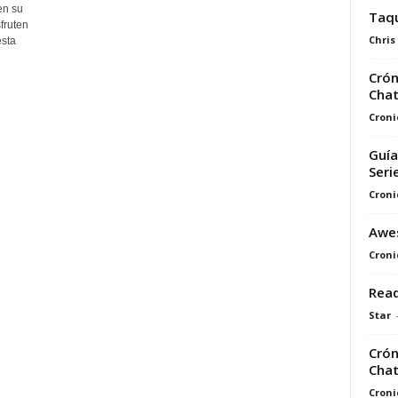
en su
Taqu
fruten
Chris
esta
Crón
Chat
Croni
Guía
Seri
Croni
Awe
Croni
Read
Star
Crón
Cha
Croni