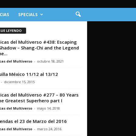
CIAS
SPECIALS
GUE LEYENDO
icas del Multiverso #438: Escaping
Shadow – Shang-Chi and the Legend
e...
cas del Multiverso
-
octubre 18, 2021
illa México 11/12 al 13/12
-
diciembre 15, 2015
icas del Multiverso #277 – 80 Years
he Greatest Superhero part I
cas del Multiverso
-
mayo 14, 2018
iendas el 23 de Marzo del 2016
cas del Multiverso
-
marzo 24, 2016