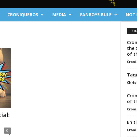
CRONIQUEROS
MEDIA
FANBOYS RULE
NOTI
SI
Crón
the 
of th
Croni
Taqu
Chris
Crón
of t
Croni
ial:
En t
Croni
0