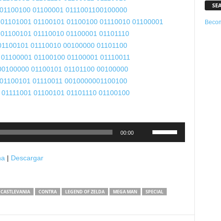
SE
 01100100
01100001 01110011
00100000
 01101001
01100101 01100100
01110010 0
1100001
Becom
 01100101
01110010 01100001
01101110
01100101
01110010 00100000
01101100
 01100001
01100100 01100001
01110011
00100000
01100101 01101100
00100000
 01100101
01110011 00100000
01100100
 01111001
01100101 01101110
01100100
Utiliza
00:00
las
teclas
na
|
Descargar
de
flecha
arriba/abajo
CASTLEVANIA
CONTRA
LEGEND OF ZELDA
MEGA MAN
SPECIAL
para
aumentar