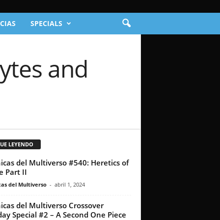
CIAS
SPECIALS
Bytes and
GUE LEYENDO
icas del Multiverso #540: Heretics of
 Part II
as del Multiverso
-
abril 1, 2024
icas del Multiverso Crossover
ay Special #2 – A Second One Piece