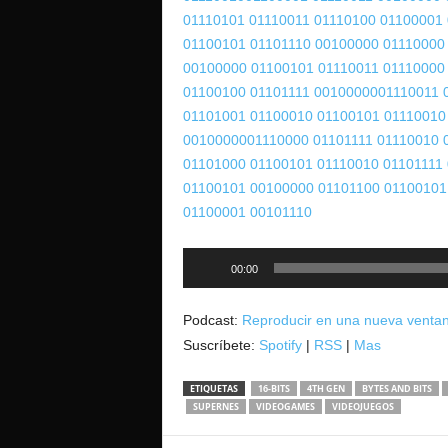
01110101
01110011 01110100
01100001
01100101
01101110 00100000
01110000
00100000
01100101 01110011
01110000
01100100
01101111 00100000
01110011 
01101001
01100010 01100101
01110010
00100000
01110000 01101111
01110010 
01101000
01100101 01110010
01101111
01100101
00100000 01101100
01100101
01100001
00101110
Reproductor
00:00
de
audio
Podcast:
Reproducir en una nueva venta
Suscríbete:
Spotify
|
RSS
|
Mas
ETIQUETAS
16-BITS
4TH GEN
BYTES AND BITS
SUPERNES
VIDEOGAMES
VIDEOJUEGOS