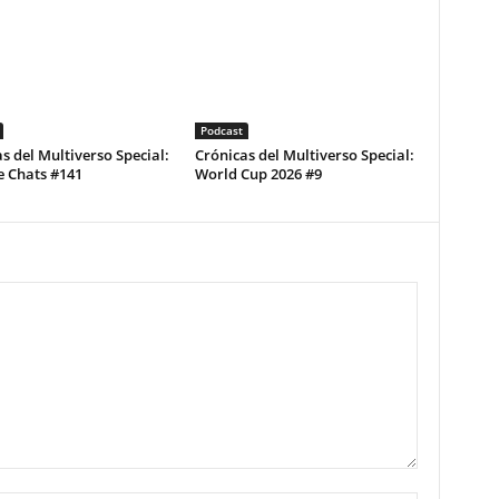
Podcast
s del Multiverso Special:
Crónicas del Multiverso Special:
e Chats #141
World Cup 2026 #9