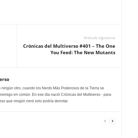
o
disminuir
el
volumen.
Artículo siguiente
Crónicas del Multiverso #401 – The One
You Feed: The New Mutants
erso
 ningún otro, cuando los Nerds Más Poderosos de la Tierra se
enemigo en común. En ese día nació Crónicas del Multiverso - para
as que ningún nerd solo podría derrotar.