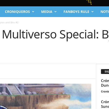
CRONIQUEROS
MEDIA
FANBOYS RULE
NOTI
ytes and Bits #2
 Multiverso Special: 
SI
Crón
Dune
Cronic
Crón
Sund