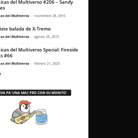
icas del Multiverso #206 – Sandy
es
as del Multiverso
-
noviembre 28, 2016
riste balada de X-Treme
as del Multiverso
-
agosto 25, 2015
icas del Multiverso Special: Fireside
s #66
as del Multiverso
-
febrero 21, 2025
 DA PA’ UNA MAC PRO CON SU MONITO’