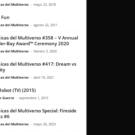
as del Multiverso
-
mayo 23, 2018
 Fun
as del Multiverso
-
agosto 22, 2011
icas del Multiverso #358 – V Annual
der-Bay Award™ Ceremony 2020
as del Multiverso
-
febrero 3, 2020
icas del Multiverso #417: Dream vs
ity
as del Multiverso
-
abril 19, 2021
Robot (TV) (2015)
r Guerra
-
septiembre 1, 2015
icas del Multiverso Special: Fireside
s #6
as del Multiverso
-
mayo 26, 2023