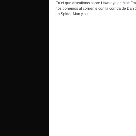
o
En el que discutimos sobre Hawkeye de Matt Fra
nos ponemos al corriente con la corrida de Dan S
en Spider-Man y su...