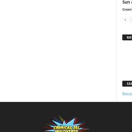
Sun 
Croni
ME
SE
Becom