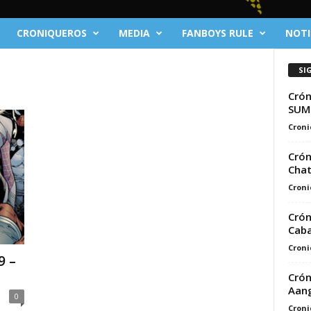
CRONIQUEROS
MEDIA
FANBOYS RULE
NOTI
SI
Crón
SUM
Croni
Crón
Chat
Croni
Crón
Caba
Croni
9 –
Crón
Aan
0
Croni