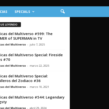
CIAS
SPECIALS
GUE LEYENDO
icas del Multiverso #599: The
MER of SUPERMAN in TV
cas del Multiverso
-
julio 7, 2025
icas del Multiverso Special: Fireside
s #70
cas del Multiverso
-
marzo 22, 2025
icas del Multiverso Special:
lleros del Zodiaco #36
cas del Multiverso
-
marzo 10, 2021
icas del Multiverso #544: Legendary
gsty
cas del Multiverso
-
abril 29, 2024