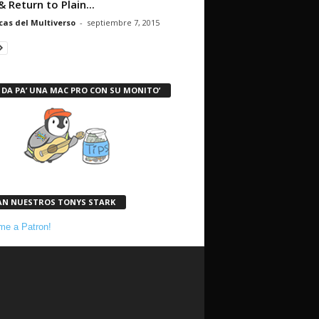
& Return to Plain...
cas del Multiverso
-
septiembre 7, 2015
 DA PA’ UNA MAC PRO CON SU MONITO’
AN NUESTROS TONYS STARK
e a Patron!